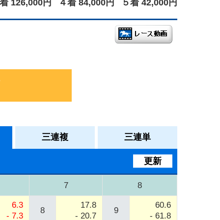
着 126,000円
４着 84,000円
５着 42,000円
三連複
三連単
更新
7
8
6.3
17.8
60.6
8
9
- 7.3
- 20.7
- 61.8