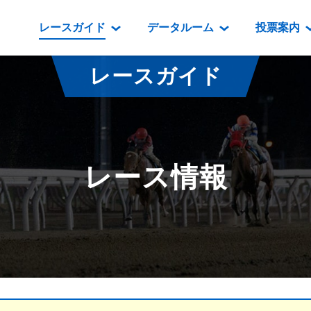
レースガイド
データルーム
投票案内
データルーム
レース情報
映像コンテンツ
門別競馬場情報
過去開催
投
レースガイド
騎手・調教師紹介
レース一覧
重賞競走VTR
門別競馬場グルメ
番組・級
騎手・調教師成績
出走表
重賞競走参考VTR
とねっこジン
開催日程
能力検査成績
成績表
レースダイジェスト
いずみ食堂
開催
レース情報
坂路調教映像
払戻金一覧
新馬ダイジェスト
ルンビニフー
重賞
遠征馬情報
騎手成績表
勝馬屋
スタ
馬主服紹介
馬番成績表
発売情報
番組編成要領
オッズ
道内の
道外