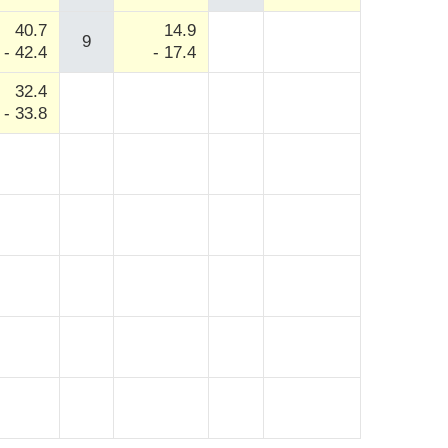
40.7
14.9
9
- 42.4
- 17.4
32.4
- 33.8