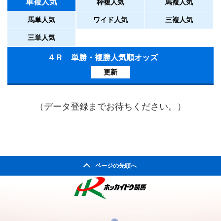
単複人気
枠複人気
馬複人気
馬単人気
ワイド人気
三複人気
三単人気
４Ｒ 単勝・複勝人気順オッズ
更新
（データ登録までお待ちください。）
ページの先頭へ