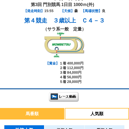
第3回 門別競馬 1日目 1000ｍ(外)
【発走時刻】
15:55
【天候】
曇
【馬場状態】
良
第４競走
３歳以上 Ｃ４－３
（サラ系一般 定量）
【賞金】
１着 400,000円
２着 112,000円
３着 84,000円
４着 56,000円
５着 28,000円
馬番順
人気順