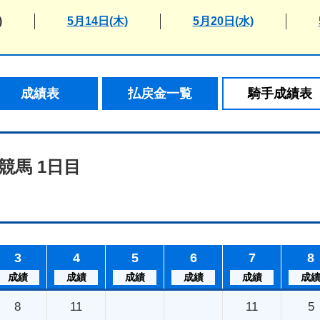
)
5月14日(木)
5月20日(水)
成績表
払戻金一覧
騎手成績表
競馬 1日目
3
4
5
6
7
8
成績
成績
成績
成績
成績
成
8
11
11
5