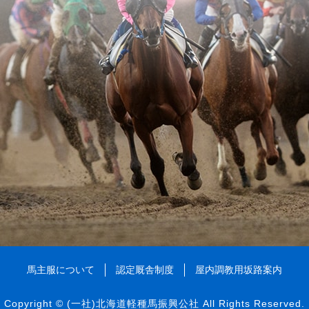
馬主服について
認定厩舎制度
屋内調教用坂路案内
Copyright ©
(一社)北海道軽種馬振興公社
All Rights Reserved.