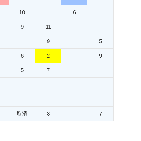
10
6
9
11
9
5
6
2
9
5
7
取消
8
7