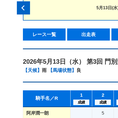
5月13日(水
レース一覧
出走表
2026年5月13日（水）
第3回 門別
【天候】
雨
【馬場状態】
良
1
2
騎手名／R
成績
成績
阿岸潤一朗
5