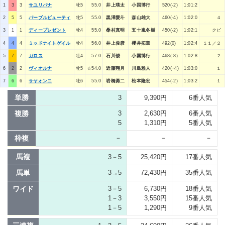
1
3
3
サユリバナ
牝5
55.0
井上瑛太
小国博行
520(-2)
1:01:2
2
5
5
パープルビューティ
牝5
55.0
黒澤愛斗
森山雄大
460(-4)
1:02:0
４
3
1
1
ディープレゼント
牝4
55.0
桑村真明
五十嵐冬樹
450(-2)
1:02:1
クビ
4
4
4
ミッドナイトゲイル
牝4
56.0
井上俊彦
櫻井拓章
492(0)
1:02:4
１１／２
5
7
7
ガロス
牡4
57.0
石川倭
小国博行
468(-8)
1:02:8
２
6
2
2
ヴィオルナ
牝5
☆54.0
近藤翔月
川島雅人
420(+4)
1:03:0
１
7
6
6
サヤオンニ
牝6
55.0
岩橋勇二
松本隆宏
454(-2)
1:03:2
１
単勝
3
9,390円
6番人気
複勝
3
2,630円
6番人気
5
1,310円
5番人気
枠複
－
－
－
馬複
3－5
25,420円
17番人気
馬単
3→5
72,430円
35番人気
ワイド
3－5
6,730円
18番人気
1－3
3,550円
15番人気
1－5
1,290円
9番人気