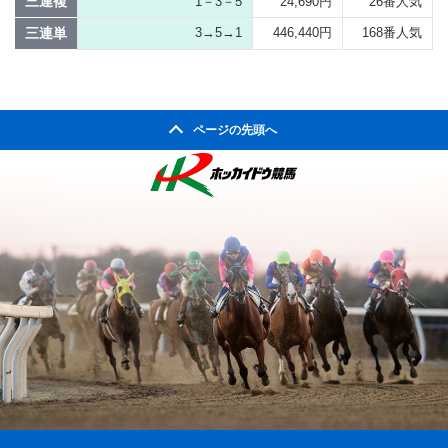
三連複
1－3－5
24,690円
26番人気
三連単
3→5→1
446,440円
168番人気
ページの先頭へ