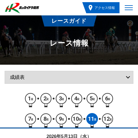
アクセス情報
レースガイド
レース情報
1
2
3
4
5
6
R
R
R
R
R
R
7
8
9
10
11
12
R
R
R
R
R
R
2026年5月13日（水）