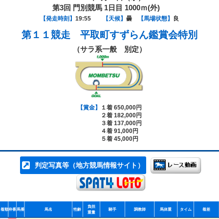
第3回 門別競馬 1日目 1000ｍ(外)
【発走時刻】
19:55
【天候】
曇
【馬場状態】
良
第１１競走
平取町すずらん鑑賞会特別
（サラ系一般 別定）
【賞金】
１着 650,000円
２着 182,000円
３着 137,000円
４着 91,000円
５着 45,000円
判定写真等（地方競馬情報サイト）
負担
着順
枠番
馬番
馬名
性齢
騎手
調教師
馬体重
タイム
着差
重量