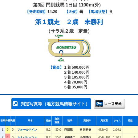
第3回 門別競馬 1日目 1100ｍ(外)
【発走時刻】
14:20
【天候】
曇
【馬場状態】
良
第１競走
２歳 未勝利
（サラ系２歳 定量）
【賞金】
１着 500,000円
２着 140,000円
３着 105,000円
４着 70,000円
５着 35,000円
判定写真等（地方競馬情報サイト）
負担
着順
枠番
馬番
馬名
性齢
騎手
調教師
馬体重
タイム
着差
重量
1
5
5
フォールドイン
牝2
55.0
阿部龍
角川秀樹
472(+6)
1:09:1
2
3
3
ルナベレッツァ
牝2
55.0
岩橋勇二
小国博行
454(+10)
1:10:1
５