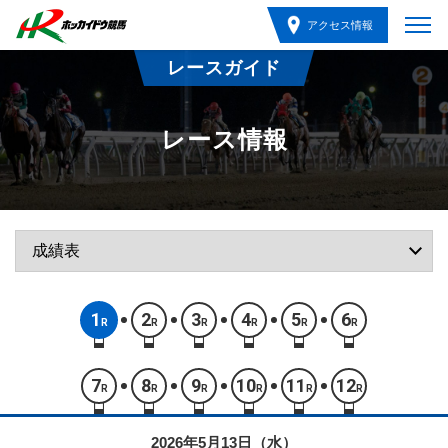
アクセス情報
レースガイド
レース情報
1
2
3
4
5
6
R
R
R
R
R
R
7
8
9
10
11
12
R
R
R
R
R
R
2026年5月13日（水）