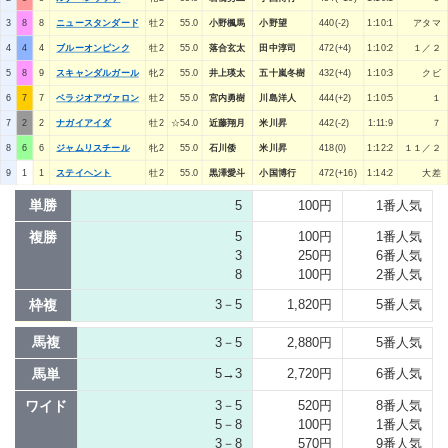
3
8
8
ニュースタンダード
牡2
55.0
小野楓馬
小野望
440(-2)
1:10:1
アタマ
4
4
4
ブルーオンピンク
牡2
55.0
落合玄太
田中淳司
472(+4)
1:10:2
１／２
5
8
9
スキャンダルガール
牝2
55.0
井上瑛太
五十嵐冬樹
432(+4)
1:10:3
クビ
6
7
7
ベラジオアヴァロン
牡2
55.0
宮内勇樹
川島洋人
444(+2)
1:10:5
１
7
2
2
ナガイアイダ
牡2
☆54.0
近藤翔月
米川昇
442(-2)
1:11:9
７
8
6
6
ジャムリスチール
牝2
55.0
石川倭
米川昇
418(0)
1:12:2
１１／２
9
1
1
ステイヘント
牡2
55.0
黒澤愛斗
小国博行
472(+16)
1:14:2
大差
単勝
5
100円
1番人気
複勝
5
100円
1番人気
3
250円
6番人気
8
100円
2番人気
枠複
3－5
1,820円
5番人気
馬複
3－5
2,880円
5番人気
馬単
5→3
2,720円
6番人気
ワイド
3－5
520円
8番人気
5－8
100円
1番人気
3－8
570円
9番人気