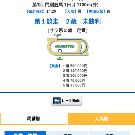
第3回 門別競馬 1日目 1100ｍ(外)
【発走時刻】
14:20
【天候】
曇
【馬場状態】
良
第１競走
２歳 未勝利
（サラ系２歳 定量）
【賞金】
１着 500,000円
２着 140,000円
３着 105,000円
４着 70,000円
５着 35,000円
馬番順
人気順