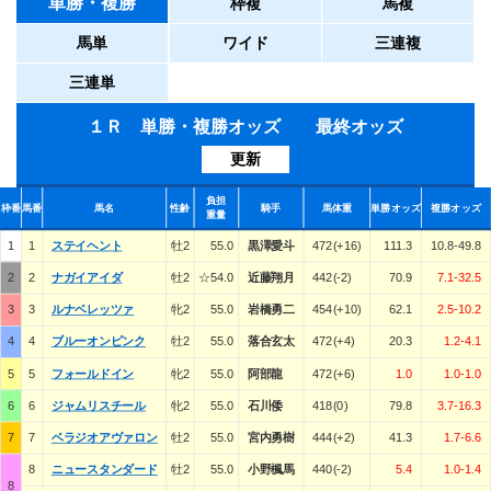
単勝・複勝
枠複
馬複
馬単
ワイド
三連複
三連単
１Ｒ 単勝・複勝オッズ 最終オッズ
更新
負担
枠番
馬番
馬名
性齢
騎手
馬体重
単勝オッズ
複勝オッズ
重量
1
1
ステイヘント
牡2
55.0
黒澤愛斗
472(+16)
111.3
10.8-49.8
2
2
ナガイアイダ
牡2
☆54.0
近藤翔月
442(-2)
70.9
7.1-32.5
3
3
ルナベレッツァ
牝2
55.0
岩橋勇二
454(+10)
62.1
2.5-10.2
4
4
ブルーオンピンク
牡2
55.0
落合玄太
472(+4)
20.3
1.2-4.1
5
5
フォールドイン
牝2
55.0
阿部龍
472(+6)
1.0
1.0-1.0
6
6
ジャムリスチール
牝2
55.0
石川倭
418(0)
79.8
3.7-16.3
7
7
ベラジオアヴァロン
牡2
55.0
宮内勇樹
444(+2)
41.3
1.7-6.6
8
ニュースタンダード
牡2
55.0
小野楓馬
440(-2)
5.4
1.0-1.4
8