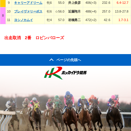
9
キャリーアドリーム
牝6
55.0
井上俊彦
406(+3)
232.6
6.4-12.7
10
ブレイヴァリーボス
牡6
☆56.0
近藤翔月
488(+4)
257.0
13.8-27.8
8
11
ヨシノカムイ
牡4
57.0
岩橋勇二
472(+2)
42.6
1.7-3.1
出走取消 2番 ロビンバローズ
ページの先頭へ