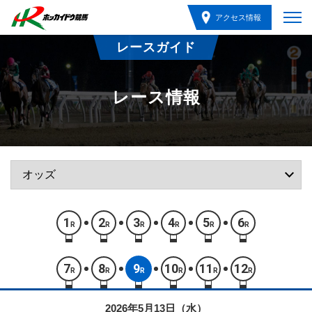
アクセス情報
レースガイド
レース情報
1
2
3
4
5
6
R
R
R
R
R
R
7
8
9
10
11
12
R
R
R
R
R
R
2026年5月13日（水）