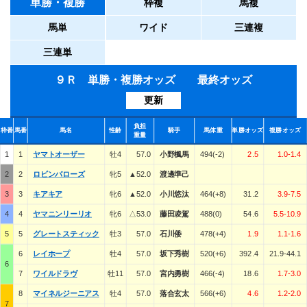
単勝・複勝
枠複
馬複
馬単
ワイド
三連複
三連単
９Ｒ 単勝・複勝オッズ 最終オッズ
更新
負担
枠番
馬番
馬名
性齢
騎手
馬体重
単勝オッズ
複勝オッズ
重量
1
1
ヤマトオーザー
牡4
57.0
小野楓馬
494(-2)
2.5
1.0-1.4
2
2
ロビンバローズ
牝5
▲52.0
渡邊準己
3
3
キアキア
牝6
▲52.0
小川悠汰
464(+8)
31.2
3.9-7.5
4
4
ヤマニンリーリオ
牝6
△53.0
藤田凌駕
488(0)
54.6
5.5-10.9
5
5
グレートスティック
牡3
57.0
石川倭
478(+4)
1.9
1.1-1.6
6
レイホープ
牡4
57.0
坂下秀樹
520(+6)
392.4
21.9-44.1
6
7
ワイルドラヴ
牡11
57.0
宮内勇樹
466(-4)
18.6
1.7-3.0
8
マイネルジーニアス
牡4
57.0
落合玄太
566(+6)
4.6
1.2-2.0
7