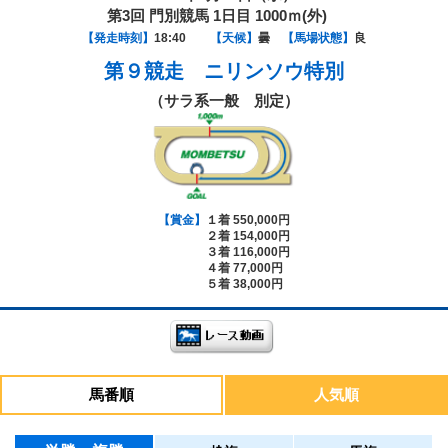
第3回 門別競馬 1日目 1000ｍ(外)
【発走時刻】
18:40
【天候】
曇
【馬場状態】
良
第９競走
ニリンソウ特別
（サラ系一般 別定）
【賞金】
１着 550,000円
２着 154,000円
３着 116,000円
４着 77,000円
５着 38,000円
馬番順
人気順