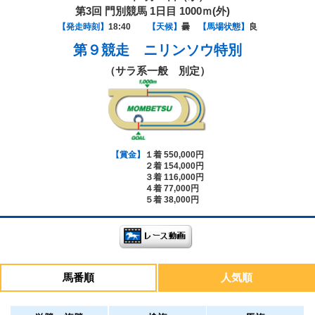
第3回 門別競馬 1日目 1000ｍ(外)
【発走時刻】
18:40
【天候】
曇
【馬場状態】
良
第９競走
ニリンソウ特別
（サラ系一般 別定）
【賞金】
１着 550,000円
２着 154,000円
３着 116,000円
４着 77,000円
５着 38,000円
馬番順
人気順