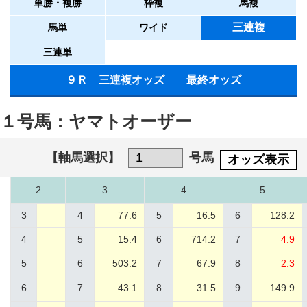
単勝・複勝
枠複
馬複
三連複
馬単
ワイド
三連単
９Ｒ 三連複オッズ 最終オッズ
１号馬：ヤマトオーザー
【軸馬選択】
号馬
オッズ表示
2
3
4
5
3
4
77.6
5
16.5
6
128.2
4
5
15.4
6
714.2
7
4.9
5
6
503.2
7
67.9
8
2.3
6
7
43.1
8
31.5
9
149.9