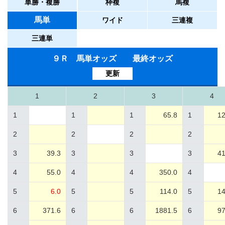
単勝・複勝
枠複
馬複
馬単
ワイド
三連複
三連単
９Ｒ 馬単オッズ 最終オッズ
更新
1
2
3
4
1
1
1
65.8
1
12
2
2
2
2
3
39.3
3
3
3
41
4
55.0
4
4
350.0
4
5
6.0
5
5
114.0
5
14
6
371.6
6
6
1881.5
6
97