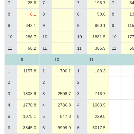
7
25.6
7
7
196.7
7
34
8
8.1
8
8
90.6
8
13
9
342.1
9
9
860.1
9
115
10
286.7
10
10
1881.5
10
177
11
68.2
11
11
385.9
11
55
9
10
11
1
1157.8
1
700.1
1
189.3
2
2
2
3
1308.9
3
2508.7
3
716.7
4
1770.8
4
2736.8
4
1003.5
5
1075.1
5
547.3
5
229.8
6
3345.0
6
9999.9
6
5017.5