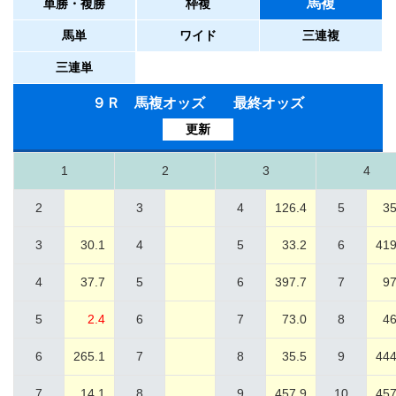
馬複
単勝・複勝
枠複
馬単
ワイド
三連複
三連単
９Ｒ 馬複オッズ 最終オッズ
更新
1
2
3
4
2
3
4
126.4
5
35
3
30.1
4
5
33.2
6
419
4
37.7
5
6
397.7
7
97
5
2.4
6
7
73.0
8
46
6
265.1
7
8
35.5
9
444
7
14.1
8
9
457.9
10
457