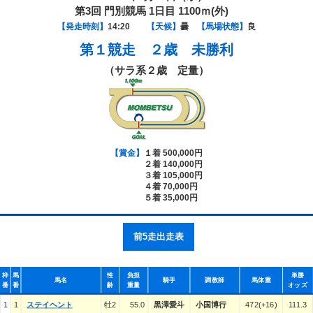
第3回 門別競馬 1日目 1100ｍ(外)
【発走時刻】
14:20
【天候】
曇
【馬場状態】
良
第１競走
２歳 未勝利
（サラ系２歳 定量）
【賞金】
１着 500,000円
２着 140,000円
３着 105,000円
４着 70,000円
５着 35,000円
前5走出走表
枠
馬
性
負担
単勝
馬名
騎手
調教師
馬体重
番
番
齢
重量
オッズ
1
1
ステイヘント
牡2
55.0
黒澤愛斗
小国博行
472(+16)
111.3