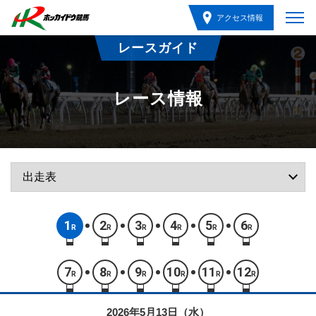
アクセス情報
レースガイド
レース情報
1
2
3
4
5
6
R
R
R
R
R
R
7
8
9
10
11
12
R
R
R
R
R
R
2026年5月13日（水）