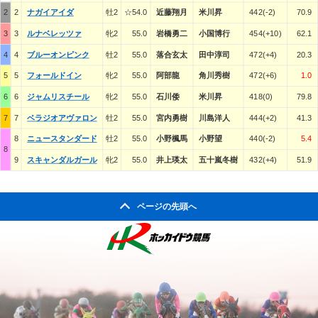
2
2
ナガイアイダ
牡2
☆54.0
近藤翔月
米川昇
442(-2)
70.9
3
3
ルナベレッツァ
牝2
55.0
岩橋勇二
小国博行
454(+10)
62.1
4
4
ブルーオンピンク
牡2
55.0
落合玄太
田中淳司
472(+4)
20.3
5
5
フォールドイン
牝2
55.0
阿部龍
角川秀樹
472(+6)
1.0
6
6
ジャムリスチール
牝2
55.0
石川倭
米川昇
418(0)
79.8
7
7
ベラジオアヴァロン
牡2
55.0
宮内勇樹
川島洋人
444(+2)
41.3
8
ニュースタンダード
牡2
55.0
小野楓馬
小野望
440(-2)
5.4
8
9
スキャンダルガール
牝2
55.0
井上瑛太
五十嵐冬樹
432(+4)
51.9
ページの先頭へ