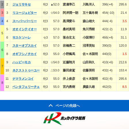
2
2
ジョリサキセ
牝3
▲52.0
渡邊準己
川島洋人
396(+4)
295.6
3
3
リコージュピター
牝3
☆54.0
阿岸潤一朗
五十嵐冬樹
454(-10)
21.4
4
4
スーパーパーリー
牡3
57.0
黒澤愛斗
森山雄大
444(-4)
3.5
5
オオイシテイオー
牡3
57.0
桑村真明
角川秀樹
422(-2)
11.9
5
6
サスケソーレ
セ3
57.0
落合玄太
小国博行
466(+4)
31.1
7
スターオブスカイ
牡3
57.0
岩橋勇二
沼澤英知
390(0)
120.0
6
8
オギフシノチカイ
牝3
55.0
小野楓馬
佐々木国明
440(0)
1.5
9
ハッピーモカ
牝3
☆54.0
近藤翔月
山田和久
410(+6)
212.6
7
10
ネクストトゥーユー
牝3
△53.0
藤田凌駕
佐藤英明
432(-4)
153.4
11
ナマラメンコイ
牝3
55.0
井上俊彦
佐々木国明
402(-8)
295.6
8
12
ペンタフェリーチェ
牝3
55.0
宮内勇樹
廣森久雄
462(0)
8.5
ページの先頭へ