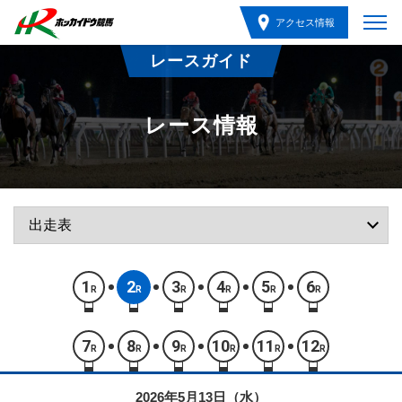
アクセス情報
レースガイド
レース情報
1
2
3
4
5
6
R
R
R
R
R
R
7
8
9
10
11
12
R
R
R
R
R
R
2026年5月13日（水）