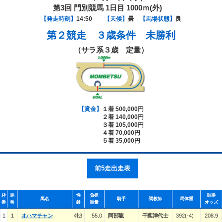
第3回 門別競馬 1日目 1000ｍ(外)
【発走時刻】
14:50
【天候】
曇
【馬場状態】
良
第２競走
３歳条件 未勝利
（サラ系３歳 定量）
【賞金】
１着 500,000円
２着 140,000円
３着 105,000円
４着 70,000円
５着 35,000円
前5走出走表
枠
馬
性
負担
単勝
馬名
騎手
調教師
馬体重
番
番
齢
重量
オッズ
1
1
オハマチャン
牝3
55.0
阿部龍
千葉津代士
392(-4)
208.9