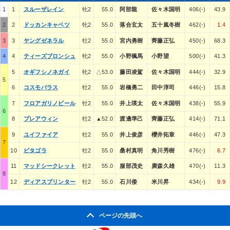
1
1
スルーザレイン
牝2
55.0
阿部龍
佐々木国明
406(-)
43.9
2
2
ドッカンキャベツ
牝2
55.0
落合玄太
五十嵐冬樹
462(-)
1.4
3
3
ヤングゼネラル
牡2
55.0
宮内勇樹
齊藤正弘
450(-)
68.3
4
4
ティーズブロンシュ
牝2
55.0
小野楓馬
小野望
500(-)
41.3
5
オギフシノネガイ
牝2
△53.0
藤田凌駕
佐々木国明
444(-)
32.9
5
6
コスモバラス
牡2
55.0
岩橋勇二
田中淳司
446(-)
15.8
7
フロアガリノビール
牡2
55.0
井上瑛太
佐々木国明
438(-)
55.9
6
8
プレアウィン
牡2
▲52.0
渡邊準己
齊藤正弘
414(-)
71.1
9
ユイファイア
牡2
55.0
井上俊彦
櫻井拓章
446(-)
47.3
7
10
ピタゴラ
牡2
55.0
桑村真明
角川秀樹
476(-)
6.7
11
マッドシークレット
牡2
55.0
服部茂史
廣森久雄
470(-)
11.3
8
12
ディアスプリンター
牡2
55.0
石川倭
米川昇
434(-)
9.9
ページの先頭へ