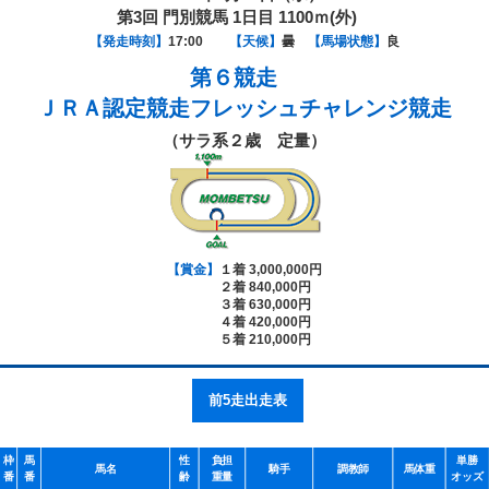
第3回 門別競馬 1日目 1100ｍ(外)
【発走時刻】
17:00
【天候】
曇
【馬場状態】
良
第６競走
ＪＲＡ認定競走フレッシュチャレンジ競走
（サラ系２歳 定量）
【賞金】
１着 3,000,000円
２着 840,000円
３着 630,000円
４着 420,000円
５着 210,000円
前5走出走表
枠
馬
性
負担
単勝
馬名
騎手
調教師
馬体重
番
番
齢
重量
オッズ