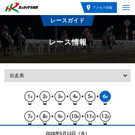
アクセス情報
レースガイド
レース情報
1
2
3
4
5
6
R
R
R
R
R
R
7
8
9
10
11
12
R
R
R
R
R
R
2026年5月13日（水）