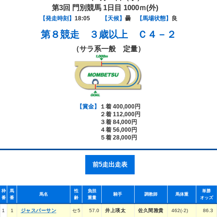
第3回 門別競馬 1日目 1000ｍ(外)
【発走時刻】
18:05
【天候】
曇
【馬場状態】
良
第８競走
３歳以上 Ｃ４－２
（サラ系一般 定量）
【賞金】
１着 400,000円
２着 112,000円
３着 84,000円
４着 56,000円
５着 28,000円
前5走出走表
枠
馬
性
負担
単勝
馬名
騎手
調教師
馬体重
番
番
齢
重量
オッズ
1
1
ジャスパーサン
セ5
57.0
井上瑛太
佐久間雅貴
462(-2)
86.3