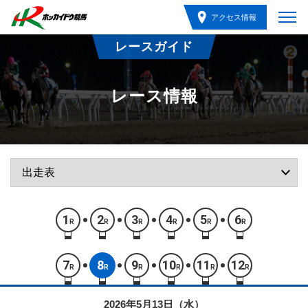
アクセス情報
レースガイド
レース情報
1
2
3
4
5
6
R
R
R
R
R
R
7
8
9
10
11
12
R
R
R
R
R
R
2026年5月13日（水）