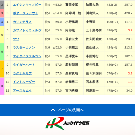
2
2
エイシンキャノピー
牝4
△53.0
藤田凌駕
秋田大助
442(-2)
257.0
3
3
ボヤージュアウト
牝4
☆54.0
阿岸潤一朗
川島洋人
470(-4)
429.7
4
4
カリンテラス
牝5
55.0
小野楓馬
小野望
490(+21)
117.8
5
カツノトゥウェルヴ
牝4
55.0
阿部龍
五十嵐冬樹
496(-2)
3.2
5
6
ツワ
牝8
55.0
落合玄太
佐久間雅貴
470(-4)
23.0
7
ラスターカノン
牝6
▲52.0
小川悠汰
森山雄大
424(-4)
213.1
6
8
エイダイファルコン
牝4
55.0
黒澤愛斗
小国博行
460(-2)
182.6
9
タイガーハート
牡5
57.0
若杉朝飛
櫻井拓章
440(+2)
157.8
7
10
ラグナキリア
牡8
57.0
桑村真明
佐々木国明
576(+2)
3.3
11
イントルーダー
牡3
57.0
岩橋勇二
石本孝博
476(+12)
1.9
8
12
アースカムイ
牡4
57.0
宮内勇樹
岡島玉一
478(+2)
34.0
ページの先頭へ