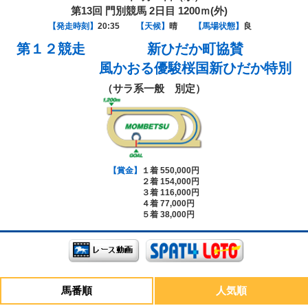
第13回 門別競馬 2日目 1200ｍ(外)
【発走時刻】
20:35
【天候】
晴
【馬場状態】
良
第１２競走
新ひだか町協賛
風かおる優駿桜国新ひだか特別
（サラ系一般 別定）
【賞金】
１着 550,000円
２着 154,000円
３着 116,000円
４着 77,000円
５着 38,000円
馬番順
人気順