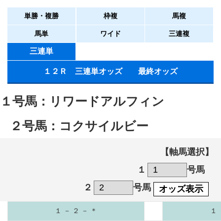
単勝・複勝
枠複
馬複
馬単
ワイド
三連複
三連単
１２Ｒ 三連単オッズ 最終オッズ
１号馬：リワードアルフィン
２号馬：コクサイルビー
【軸馬選択】
１
号馬
２
号馬
オッズ表示
１ － ２ － ＊
１ 