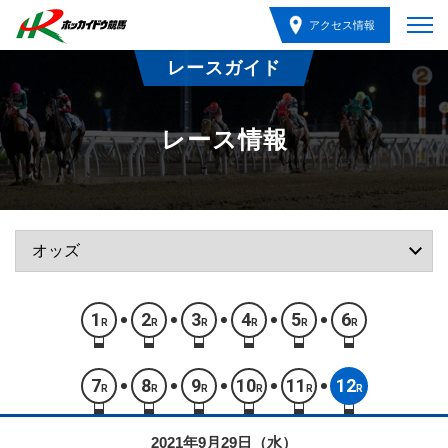
アクセス情報
レースガイド
レース情報
1
2
3
4
5
6
R
R
R
R
R
R
7
8
9
10
11
12
R
R
R
R
R
R
2021年9月29日（水）