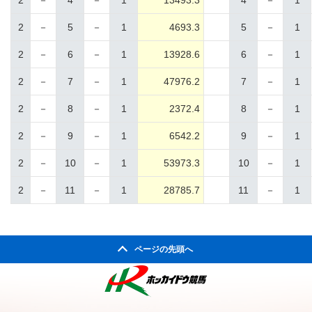
2
－
4
－
1
13493.3
4
－
1
2
－
5
－
1
4693.3
5
－
1
2
－
6
－
1
13928.6
6
－
1
2
－
7
－
1
47976.2
7
－
1
2
－
8
－
1
2372.4
8
－
1
2
－
9
－
1
6542.2
9
－
1
2
－
10
－
1
53973.3
10
－
1
2
－
11
－
1
28785.7
11
－
1
ページの先頭へ