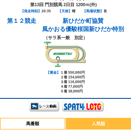
第13回 門別競馬 2日目 1200ｍ(外)
【発走時刻】
20:35
【天候】
晴
【馬場状態】
良
第１２競走
新ひだか町協賛
風かおる優駿桜国新ひだか特別
（サラ系一般 別定）
【賞金】
１着 550,000円
２着 154,000円
３着 116,000円
４着 77,000円
５着 38,000円
馬番順
人気順