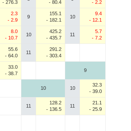
- 276.3
- 80.4
- 2.2
2.3
155.1
9.4
9
10
- 2.9
- 182.1
- 12.1
8.0
425.2
5.7
10
11
- 10.7
- 435.7
- 7.2
55.6
291.2
11
- 64.0
- 303.4
33.0
9
- 38.7
32.3
10
10
- 39.0
128.2
21.1
11
11
- 136.5
- 25.9