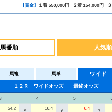
【賞金】
１着 550,000円
２着 154,000円
３
馬番順
人気順
ワイド
馬複
馬単
１２Ｒ ワイドオッズ 最終オッズ
3
4
5
54.2
16.4
6.4
5
6
7