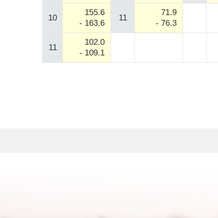
155.6
71.9
10
11
- 163.6
- 76.3
102.0
11
- 109.1