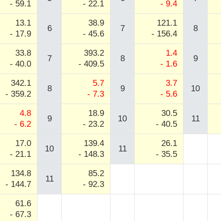
- 59.1
- 22.1
- 9.4
13.1
38.9
121.1
6
7
8
- 17.9
- 45.6
- 156.4
33.8
393.2
1.4
7
8
9
- 40.0
- 409.5
- 1.6
342.1
5.7
3.7
8
9
10
- 359.2
- 7.3
- 5.6
4.8
18.9
30.5
9
10
11
- 6.2
- 23.2
- 40.5
17.0
139.4
26.1
10
11
- 21.1
- 148.3
- 35.5
134.8
85.2
11
- 144.7
- 92.3
61.6
- 67.3