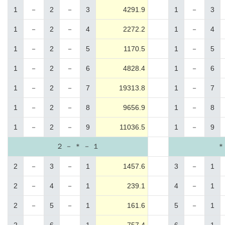
1
－
2
－
3
4291.9
1
－
3
1
－
2
－
4
2272.2
1
－
4
1
－
2
－
5
1170.5
1
－
5
1
－
2
－
6
4828.4
1
－
6
1
－
2
－
7
19313.8
1
－
7
1
－
2
－
8
9656.9
1
－
8
1
－
2
－
9
11036.5
1
－
9
２ － ＊ － １
＊
2
－
3
－
1
1457.6
3
－
1
2
－
4
－
1
239.1
4
－
1
2
－
5
－
1
161.6
5
－
1