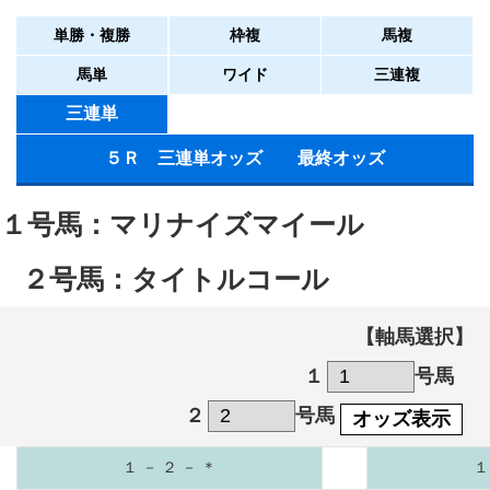
単勝・複勝
枠複
馬複
馬単
ワイド
三連複
三連単
５Ｒ 三連単オッズ 最終オッズ
１号馬：マリナイズマイール
２号馬：タイトルコール
【軸馬選択】
１
号馬
２
号馬
オッズ表示
１ － ２ － ＊
１