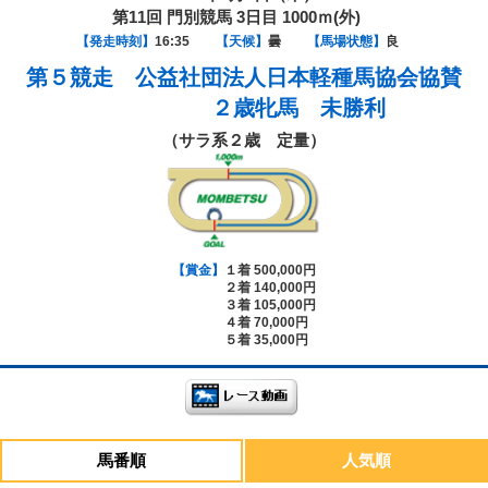
第11回 門別競馬 3日目 1000ｍ(外)
【発走時刻】
16:35
【天候】
曇
【馬場状態】
良
第５競走
公益社団法人日本軽種馬協会協賛
２歳牝馬 未勝利
（サラ系２歳 定量）
【賞金】
１着 500,000円
２着 140,000円
３着 105,000円
４着 70,000円
５着 35,000円
馬番順
人気順