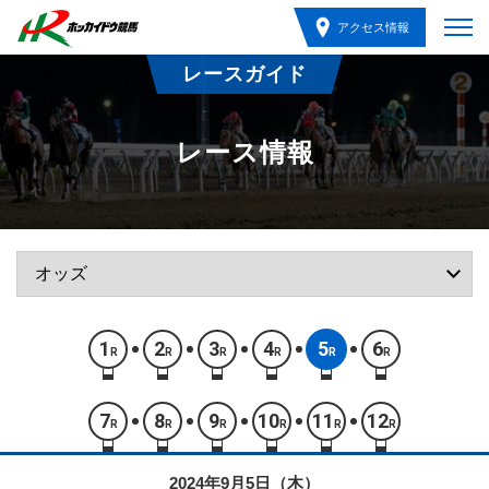
アクセス情報
レースガイド
レース情報
1
2
3
4
5
6
R
R
R
R
R
R
7
8
9
10
11
12
R
R
R
R
R
R
2024年9月5日（木）