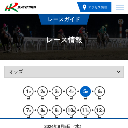
アクセス情報
レースガイド
レース情報
1
2
3
4
5
6
R
R
R
R
R
R
7
8
9
10
11
12
R
R
R
R
R
R
2024年9月5日（木）