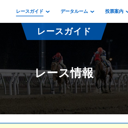
レースガイド
データルーム
投票案内
データルーム
レース情報
映像コンテンツ
門別競馬場情報
過去開催
投
レースガイド
騎手・調教師紹介
レース一覧
重賞競走VTR
門別競馬場グルメ
番組・級
騎手・調教師成績
出走表
重賞競走参考VTR
とねっこジン
開催日程
能力検査成績
成績表
レースダイジェスト
いずみ食堂
開催
レース情報
坂路調教映像
払戻金一覧
新馬ダイジェスト
ルンビニフー
重賞
遠征馬情報
騎手成績表
勝馬屋
スタ
馬主服紹介
馬番成績表
発売情報
番組編成要領
オッズ
道内の
道外