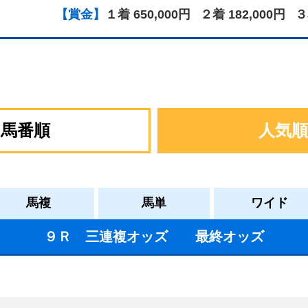
【賞金】
１着 650,000円
２着 182,000円
３
馬番順
人気順
馬複
馬単
ワイド
９Ｒ 三連複オッズ 最終オッズ