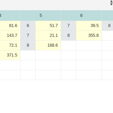
【
4
5
6
81.6
6
51.7
7
39.5
8
143.7
7
21.1
8
355.8
72.1
8
168.6
371.5