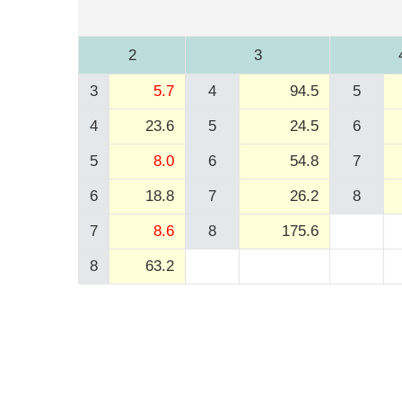
2
3
3
5.7
4
94.5
5
4
23.6
5
24.5
6
5
8.0
6
54.8
7
6
18.8
7
26.2
8
7
8.6
8
175.6
8
63.2