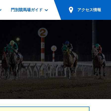
門別競馬場ガイド
アクセス情報
情報
票案内
ファンルーム
アクセス情報
電話・インターネット投票
競馬用語集
お車でのご来場
別表ダウンロード
場外発売所
無料送迎バスでのご来場
ギスカン
実況・テレホンサービス
公共の交通機関でのご来場
カレンダー
発売・払戻
ドカフェ
競走体系図
リオンシリーズ競走
発売情報(PDF)
の発売情報