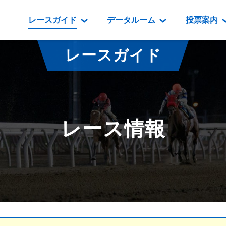
レースガイド
データルーム
投票案内
データルーム
レース情報
映像コンテンツ
門別競馬場情報
過去開催
投
レースガイド
騎手・調教師紹介
レース一覧
重賞競走VTR
門別競馬場グルメ
番組・級
騎手・調教師成績
出走表
重賞競走参考VTR
とねっこジン
開催日程
能力検査成績
成績表
レースダイジェスト
いずみ食堂
開催
レース情報
坂路調教映像
払戻金一覧
新馬ダイジェスト
ルンビニフー
重賞
遠征馬情報
騎手成績表
勝馬屋
スタ
馬主服紹介
馬番成績表
発売情報
番組編成要領
オッズ
道内の
道外