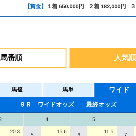
【賞金】
１着 650,000円
２着 182,000円
３
馬番順
人気順
ワイド
馬複
馬単
９Ｒ ワイドオッズ 最終オッズ
3
4
5
20.3
15.6
11.5
5
6
7