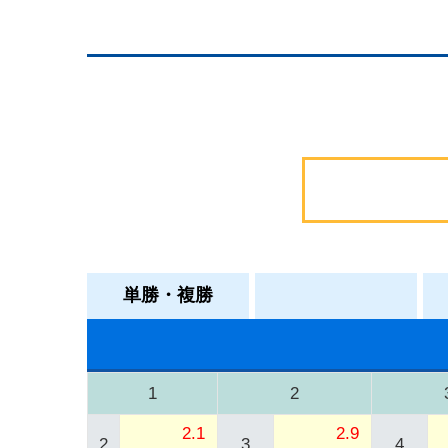
単勝・複勝
1
2
2.1
2.9
2
3
4