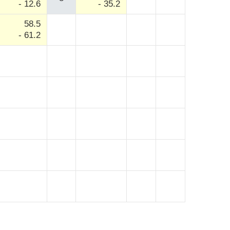
- 12.6
- 35.2
58.5
- 61.2