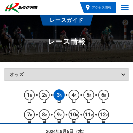
アクセス情報
レースガイド
レース情報
1
2
3
4
5
6
R
R
R
R
R
R
7
8
9
10
11
12
R
R
R
R
R
R
2024年9月5日（木）