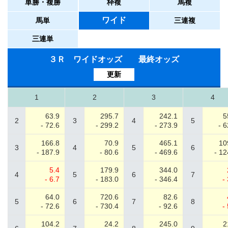
単勝・複勝
枠複
馬複
ワイド
馬単
三連複
三連単
３Ｒ ワイドオッズ 最終オッズ
更新
1
2
3
4
63.9
295.7
242.1
5
2
3
4
5
- 72.6
- 299.2
- 273.9
- 6
166.8
70.9
465.1
10
3
4
5
6
- 187.9
- 80.6
- 469.6
- 12
5.4
179.9
344.0
4
5
6
7
- 6.7
- 183.0
- 346.4
-
64.0
720.6
82.6
5
6
7
8
- 72.6
- 730.4
- 92.6
-
104.2
24.2
245.0
2