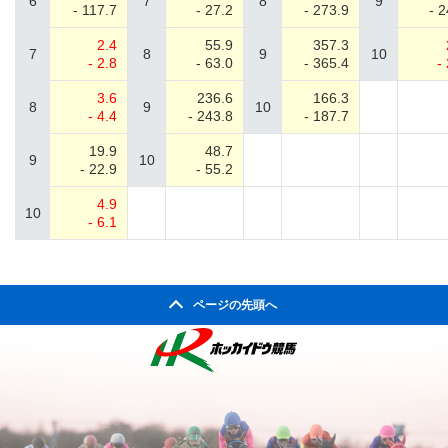
6
7
8
9
- 117.7
- 27.2
- 273.9
- 2
2.4
55.9
357.3
7
8
9
10
- 2.8
- 63.0
- 365.4
-
3.6
236.6
166.3
8
9
10
- 4.4
- 243.8
- 187.7
19.9
48.7
9
10
- 22.9
- 55.2
4.9
10
- 6.1
ページの先頭へ