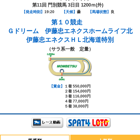
第11回 門別競馬 3日目 1200ｍ(外)
【発走時刻】
19:20
【天候】
曇
【馬場状態】
良
第１０競走
Ｇドリーム 伊藤忠エネクスホームライフ北
伊藤忠エネクスＨＬ北海道特別
（サラ系一般 定量）
【賞金】
１着 550,000円
２着 154,000円
３着 116,000円
４着 77,000円
５着 38,000円