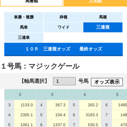
馬番順
人気順
単勝・複勝
枠複
馬複
三連複
馬単
ワイド
三連単
１０Ｒ 三連複オッズ 最終オッズ
１号馬：マジックゲール
【軸馬選択】
号馬
オッズ表示
2
3
4
5
3
1133.0
4
367.3
5
265.2
6
1485
4
2305.1
5
104.4
6
3183.3
7
148
5
1061.1
6
1337.0
7
530.5
8
470