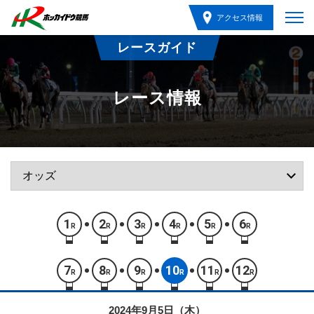
アクセス情報
レースガイド
レース情報
1
2
3
4
5
6
R
R
R
R
R
R
7
8
9
10
11
12
R
R
R
R
R
R
2024年9月5日（木）