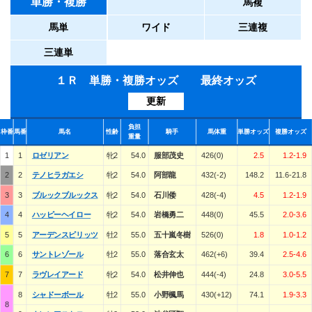
単勝・複勝
馬複
馬単
ワイド
三連複
三連単
１Ｒ 単勝・複勝オッズ 最終オッズ
更新
負担
枠番
馬番
馬名
性齢
騎手
馬体重
単勝オッズ
複勝オッズ
重量
1
1
ロゼリアン
牝2
54.0
服部茂史
426(0)
2.5
1.2-1.9
2
2
テノヒラガエシ
牝2
54.0
阿部龍
432(-2)
148.2
11.6-21.8
3
3
ブルックブルックス
牝2
54.0
石川倭
428(-4)
4.5
1.2-1.9
4
4
ハッピーヘイロー
牝2
54.0
岩橋勇二
448(0)
45.5
2.0-3.6
5
5
アーデンスピリッツ
牡2
55.0
五十嵐冬樹
526(0)
1.8
1.0-1.2
6
6
サントレゾール
牡2
55.0
落合玄太
462(+6)
39.4
2.5-4.6
7
7
ラヴレイアード
牝2
54.0
松井伸也
444(-4)
24.8
3.0-5.5
8
シャドーボール
牡2
55.0
小野楓馬
430(+12)
74.1
1.9-3.3
8