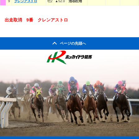
9
クレンアストロ
牡2
▲52.0
池谷匠翔
出走取消 9番 クレンアストロ
ページの先頭へ