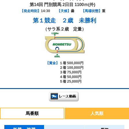
第14回 門別競馬 2日目 1100ｍ(外)
【発走時刻】
14:30
【天候】
曇
【馬場状態】
重
第１競走
２歳 未勝利
（サラ系２歳 定量）
【賞金】
１着 500,000円
２着 100,000円
３着 75,000円
４着 50,000円
５着 25,000円
馬番順
人気順