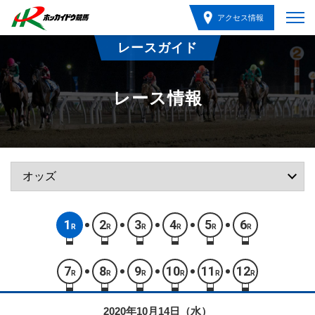
アクセス情報
レースガイド
レース情報
1
2
3
4
5
6
R
R
R
R
R
R
7
8
9
10
11
12
R
R
R
R
R
R
2020年10月14日（水）