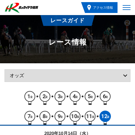
アクセス情報
レースガイド
レース情報
1
2
3
4
5
6
R
R
R
R
R
R
7
8
9
10
11
12
R
R
R
R
R
R
2020年10月14日（水）