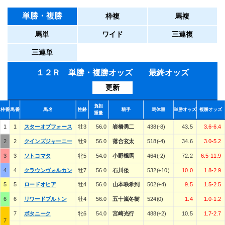
単勝・複勝
枠複
馬複
馬単
ワイド
三連複
三連単
１２Ｒ 単勝・複勝オッズ 最終オッズ
更新
負担
枠番
馬番
馬名
性齢
騎手
馬体重
単勝オッズ
複勝オッズ
重量
1
1
スターオブフォース
牡3
56.0
岩橋勇二
438(-8)
43.5
3.6-6.4
2
2
クインズジャーニー
牡9
56.0
落合玄太
518(-4)
34.6
3.0-5.2
3
3
ソトコマタ
牝5
54.0
小野楓馬
464(-2)
72.2
6.5-11.9
4
4
クラウンヴォルカン
牡7
56.0
石川倭
532(+10)
10.0
1.8-2.9
5
5
ロードオヒア
牡4
56.0
山本咲希到
502(+4)
9.5
1.5-2.5
6
6
リワードブルトン
牡4
56.0
五十嵐冬樹
524(0)
1.4
1.0-1.2
7
ボタニーク
牝6
54.0
宮崎光行
488(+2)
10.5
1.7-2.7
7