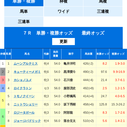
単勝・複勝
枠複
馬複
馬単
ワイド
三連複
三連単
７Ｒ 単勝・複勝オッズ 最終オッズ
更新
負担
枠番
馬番
馬名
性齢
騎手
馬体重
単勝オッズ
複勝オッズ
重量
1
1
ムーンアルテミス
牝4
54.0
亀井洋司
426(-2)
8.2
1.9-3.0
2
2
キューティーメガミ
牝6
54.0
黒澤愛斗
490(-2)
97.6
9.9-16.9
3
3
カショノユメ
牝3
54.0
石川倭
444(-4)
21.4
3.7-6.1
4
4
ロイクラトン
セ3
56.0
服部茂史
492(+8)
2.5
1.2-1.5
5
トモノクイーン
牝3
54.0
小野楓馬
414(+4)
24.7
4.0-6.5
5
6
ニットウシェリー
牝5
54.0
坂下秀樹
458(+6)
125.8
15.3-26.2
7
ロジータガール
牝3
54.0
阿部龍
450(+4)
8.3
1.7-2.6
6
8
ジョージパドリック
牡4
56.0
落合玄太
510(+2)
5.6
1.4-2.1