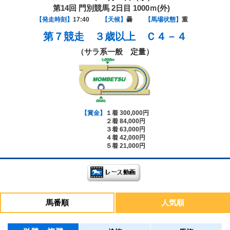
第14回 門別競馬 2日目 1000ｍ(外)
【発走時刻】
17:40
【天候】
曇
【馬場状態】
重
第７競走
３歳以上 Ｃ４－４
（サラ系一般 定量）
【賞金】
１着 300,000円
２着 84,000円
３着 63,000円
４着 42,000円
５着 21,000円
馬番順
人気順