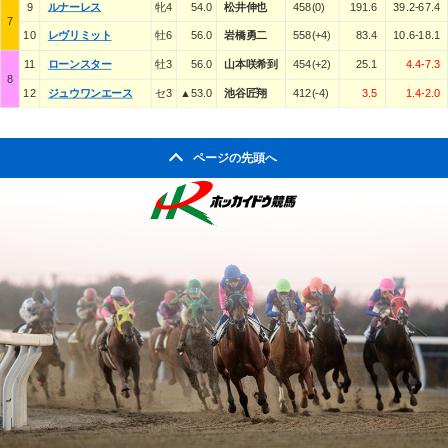
9
ルナーレス
牝4
54.0
松井伸也
458(0)
191.6
39.2-67.4
7
10
レヴリミット
牡6
56.0
岩橋勇二
558(+4)
83.4
10.6-18.1
11
ローンスター
牡3
56.0
山本咲希到
454(+2)
25.1
4.4-7.3
8
12
ジュウワンエース
セ3
▲53.0
池谷匠翔
412(-4)
3.5
1.4-2.0
ページの先頭へ