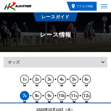
アクセス情報
レースガイド
レース情報
1
2
3
4
5
6
R
R
R
R
R
R
7
8
9
10
11
12
R
R
R
R
R
R
2020年10月14日（水）