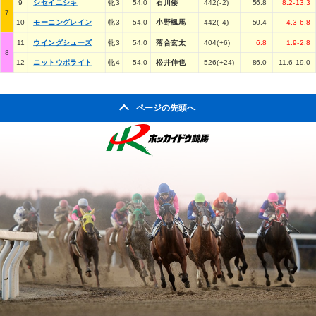
9
シセイニシキ
牝3
54.0
石川倭
442(-2)
56.8
8.2-13.3
7
10
モーニングレイン
牝3
54.0
小野楓馬
442(-4)
50.4
4.3-6.8
11
ウイングシューズ
牝3
54.0
落合玄太
404(+6)
6.8
1.9-2.8
8
12
ニットウポライト
牝4
54.0
松井伸也
526(+24)
86.0
11.6-19.0
ページの先頭へ