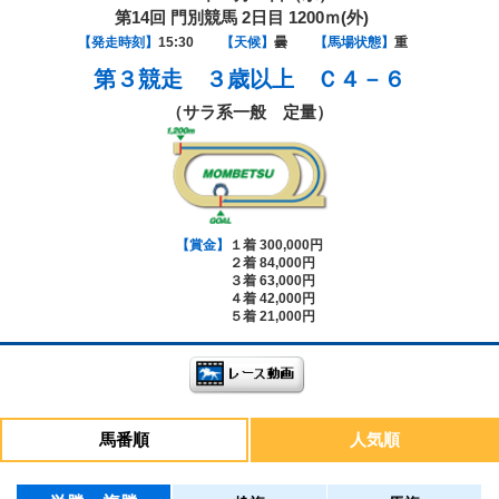
第14回 門別競馬 2日目 1200ｍ(外)
【発走時刻】
15:30
【天候】
曇
【馬場状態】
重
第３競走
３歳以上 Ｃ４－６
（サラ系一般 定量）
【賞金】
１着 300,000円
２着 84,000円
３着 63,000円
４着 42,000円
５着 21,000円
馬番順
人気順