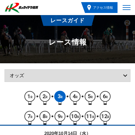
アクセス情報
レースガイド
レース情報
1
2
3
4
5
6
R
R
R
R
R
R
7
8
9
10
11
12
R
R
R
R
R
R
2020年10月14日（水）