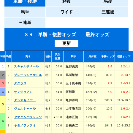
単勝・複勝
枠複
馬複
馬単
ワイド
三連複
三連単
３Ｒ 単勝・複勝オッズ 最終オッズ
更新
負担
枠番
馬番
馬名
性齢
騎手
馬体重
単勝オッズ
複勝オッズ
重量
1
1
スキャルドメール
牝3
54.0
服部茂史
444(0)
1.9
1.2-1.4
2
2
ブレージングサドル
牝3
54.0
馬渕繁治
440(-2)
89.8
8.3-13.5
3
3
ダグラス
牡3
56.0
五十嵐冬樹
474(-2)
7.9
2.4-3.7
4
4
サンジョアン
牝3
54.0
阿部龍
462(+2)
5.0
1.6-2.3
5
ダンスセイバー
牝9
54.0
亀井洋司
454(-2)
305.9
11.9-19.5
5
6
ヴェルシャール
セ3
56.0
山本咲希到
590(-6)
10.5
1.6-2.4
7
ヤマニンパジャッソ
牡3
▲53.0
池谷匠翔
472(+8)
8.8
1.6-2.4
6
8
キタノファラオ
牡3
56.0
岩橋勇二
486(0)
194.3
15.8-25.9