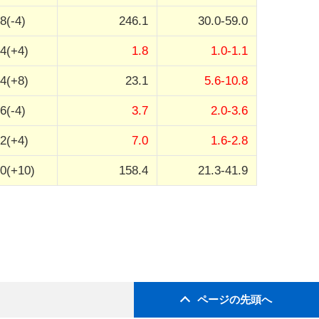
8(-4)
246.1
30.0-59.0
4(+4)
1.8
1.0-1.1
4(+8)
23.1
5.6-10.8
6(-4)
3.7
2.0-3.6
2(+4)
7.0
1.6-2.8
0(+10)
158.4
21.3-41.9
ページの先頭へ