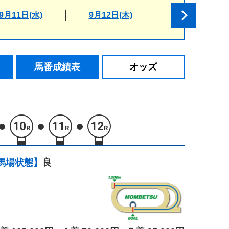
9月11日(水)
9月12日(木)
馬番成績表
オッズ
10
11
12
R
R
R
馬場状態】
良