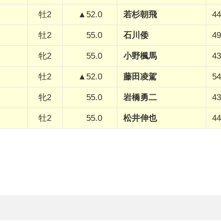
牡2
▲52.0
若杉朝飛
44
牡2
55.0
石川倭
49
牝2
55.0
小野楓馬
43
牡2
▲52.0
藤田凌駕
54
牝2
55.0
岩橋勇二
43
牡2
55.0
松井伸也
44