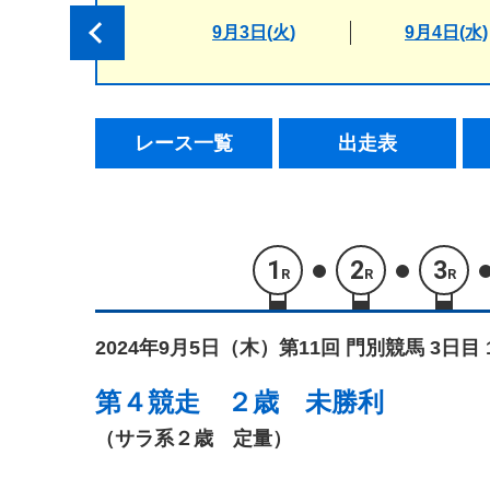
9月3日(火)
9月4日(水)
レース一覧
出走表
1
2
3
R
R
R
2024年9月5日（木）
第11回 門別競馬 3日目 
第４競走
２歳 未勝利
（サラ系２歳 定量）