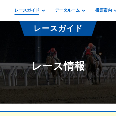
レースガイド
データルーム
投票案内
データルーム
レース情報
映像コンテンツ
門別競馬場情報
過去開催
投
レースガイド
騎手・調教師紹介
レース一覧
重賞競走VTR
門別競馬場グルメ
番組・級
騎手・調教師成績
出走表
重賞競走参考VTR
とねっこジン
開催日程
能力検査成績
成績表
レースダイジェスト
いずみ食堂
開催
レース情報
坂路調教映像
払戻金一覧
新馬ダイジェスト
ルンビニフー
重賞
遠征馬情報
騎手成績表
勝馬屋
スタ
馬主服紹介
馬番成績表
発売情報
番組編成要領
オッズ
道内の
道外