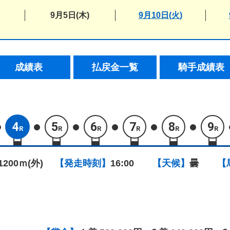
9月5日(木)
9月10日(火)
成績表
払戻金一覧
騎手成績表
4
5
6
7
8
9
R
R
R
R
R
R
1200ｍ(外)
【発走時刻】
16:00
【天候】
曇
【