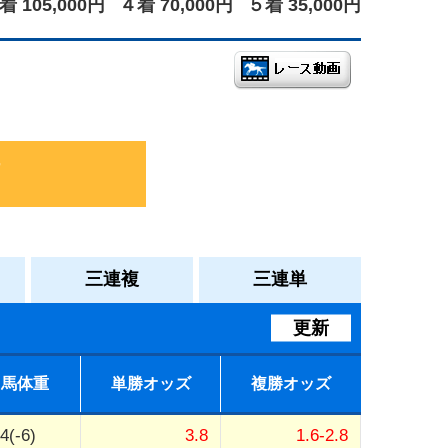
着 105,000円
４着 70,000円
５着 35,000円
三連複
三連単
更新
馬体重
単勝オッズ
複勝オッズ
4(-6)
3.8
1.6-2.8