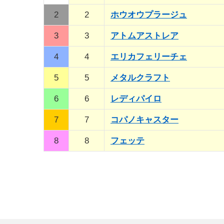
2
2
ホウオウプラージュ
3
3
アトムアストレア
4
4
エリカフェリーチェ
5
5
メタルクラフト
6
6
レディパイロ
7
7
コパノキャスター
8
8
フェッテ