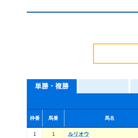
単勝・複勝
枠番
馬番
馬名
1
1
ルリオウ