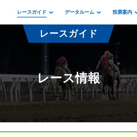
レースガイド
データルーム
投票案内
データルーム
レース情報
映像コンテンツ
門別競馬場情報
過去開催
投
レースガイド
騎手・調教師紹介
レース一覧
重賞競走VTR
門別競馬場グルメ
番組・級
騎手・調教師成績
出走表
重賞競走参考VTR
とねっこジン
開催日程
能力検査成績
成績表
レースダイジェスト
いずみ食堂
開催
レース情報
坂路調教映像
払戻金一覧
新馬ダイジェスト
ルンビニフー
重賞
遠征馬情報
騎手成績表
勝馬屋
スタ
馬主服紹介
馬番成績表
発売情報
番組編成要領
オッズ
道内の
道外