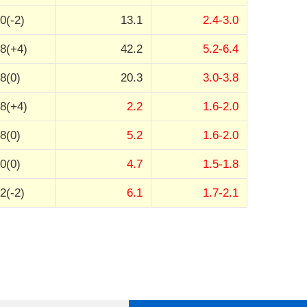
0(-2)
13.1
2.4-3.0
8(+4)
42.2
5.2-6.4
8(0)
20.3
3.0-3.8
8(+4)
2.2
1.6-2.0
8(0)
5.2
1.6-2.0
0(0)
4.7
1.5-1.8
2(-2)
6.1
1.7-2.1