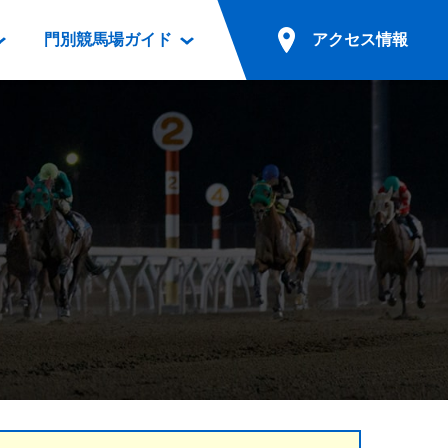
門別競馬場ガイド
アクセス情報
情報
票案内
ファンルーム
アクセス情報
電話・インターネット投票
競馬用語集
お車でのご来場
別表ダウンロード
場外発売所
無料送迎バスでのご来場
ギスカン
実況・テレホンサービス
公共の交通機関でのご来場
カレンダー
発売・払戻
ドカフェ
競走体系図
リオンシリーズ競走
発売情報(PDF)
の発売情報