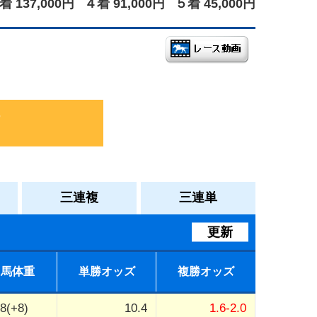
着 137,000円
４着 91,000円
５着 45,000円
三連複
三連単
更新
馬体重
単勝オッズ
複勝オッズ
8(+8)
10.4
1.6-2.0