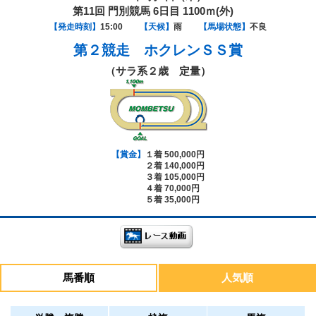
第11回 門別競馬 6日目 1100ｍ(外)
【発走時刻】
15:00
【天候】
雨
【馬場状態】
不良
第２競走
ホクレンＳＳ賞
（サラ系２歳 定量）
【賞金】
１着 500,000円
２着 140,000円
３着 105,000円
４着 70,000円
５着 35,000円
馬番順
人気順