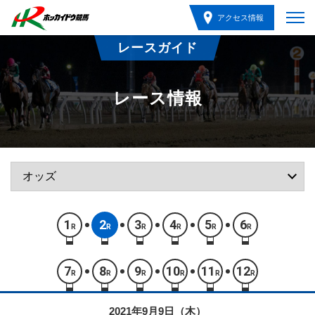
アクセス情報
レースガイド
レース情報
1
2
3
4
5
6
R
R
R
R
R
R
7
8
9
10
11
12
R
R
R
R
R
R
2021年9月9日（木）