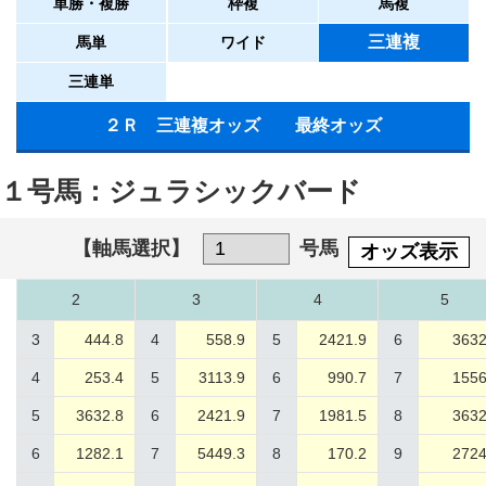
単勝・複勝
枠複
馬複
三連複
馬単
ワイド
三連単
２Ｒ 三連複オッズ 最終オッズ
１号馬：ジュラシックバード
【軸馬選択】
号馬
オッズ表示
2
3
4
5
3
444.8
4
558.9
5
2421.9
6
3632
4
253.4
5
3113.9
6
990.7
7
1556
5
3632.8
6
2421.9
7
1981.5
8
3632
6
1282.1
7
5449.3
8
170.2
9
2724