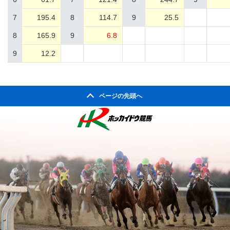
7
195.4
8
114.7
9
25.5
8
165.9
9
6.8
9
12.2
ページの先頭へ