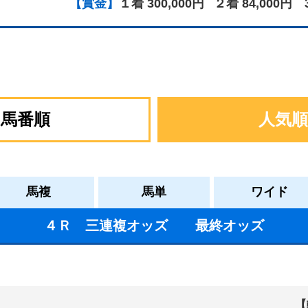
【賞金】
１着 300,000円
２着 84,000円
馬番順
人気順
馬複
馬単
ワイド
４Ｒ 三連複オッズ 最終オッズ
【