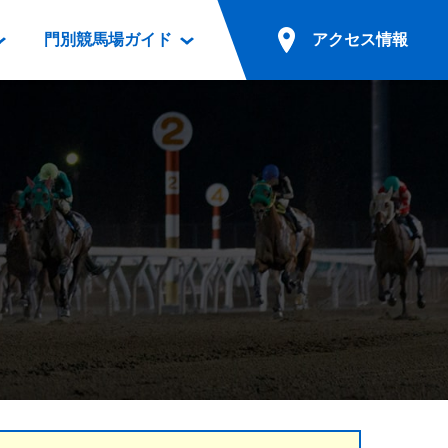
門別競馬場ガイド
アクセス情報
情報
票案内
ファンルーム
アクセス情報
電話・インターネット投票
競馬用語集
お車でのご来場
別表ダウンロード
場外発売所
無料送迎バスでのご来場
ギスカン
実況・テレホンサービス
公共の交通機関でのご来場
カレンダー
発売・払戻
ドカフェ
競走体系図
リオンシリーズ競走
発売情報(PDF)
の発売情報