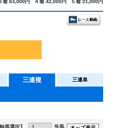
３着 63,000円
４着 42,000円
５着 21,000円
三連複
三連単
軸馬選択】
号馬
オッズ表示