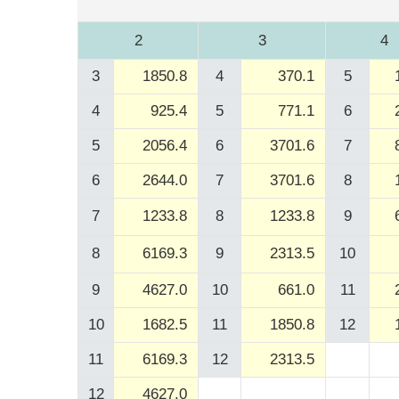
2
3
4
3
1850.8
4
370.1
5
4
925.4
5
771.1
6
5
2056.4
6
3701.6
7
6
2644.0
7
3701.6
8
7
1233.8
8
1233.8
9
8
6169.3
9
2313.5
10
9
4627.0
10
661.0
11
10
1682.5
11
1850.8
12
11
6169.3
12
2313.5
12
4627.0