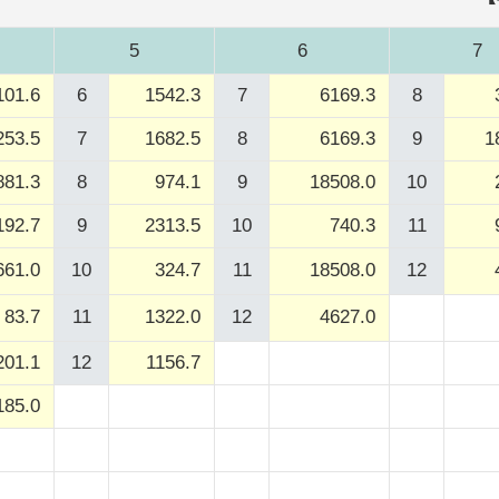
5
6
7
101.6
6
1542.3
7
6169.3
8
253.5
7
1682.5
8
6169.3
9
1
881.3
8
974.1
9
18508.0
10
192.7
9
2313.5
10
740.3
11
661.0
10
324.7
11
18508.0
12
83.7
11
1322.0
12
4627.0
201.1
12
1156.7
185.0