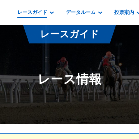
レースガイド
データルーム
投票案内
データルーム
レース情報
映像コンテンツ
門別競馬場情報
過去開催
投
レースガイド
騎手・調教師紹介
レース一覧
重賞競走VTR
門別競馬場グルメ
番組・級
騎手・調教師成績
出走表
重賞競走参考VTR
とねっこジン
開催日程
能力検査成績
成績表
レースダイジェスト
いずみ食堂
開催
レース情報
坂路調教映像
払戻金一覧
新馬ダイジェスト
ルンビニフー
重賞
遠征馬情報
騎手成績表
勝馬屋
スタ
馬主服紹介
馬番成績表
発売情報
番組編成要領
オッズ
道内の
道外