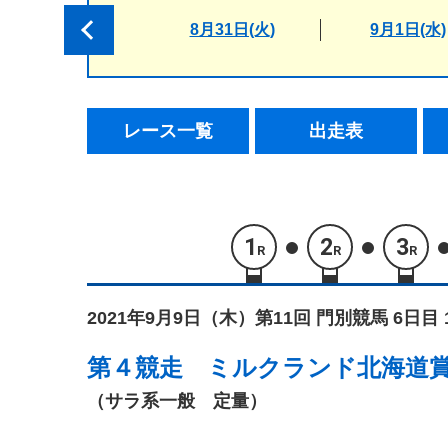
8月31日(火)
9月1日(水)
レース一覧
出走表
1
2
3
R
R
R
2021年9月9日（木）
第11回 門別競馬 6日目 
第４競走
ミルクランド北海道
（サラ系一般 定量）