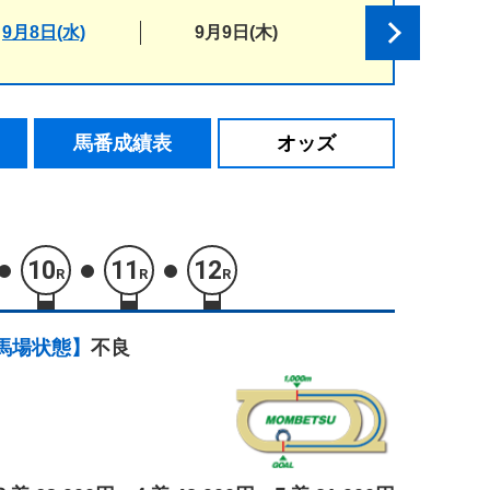
9月8日(水)
9月9日(木)
馬番成績表
オッズ
10
11
12
R
R
R
馬場状態】
不良