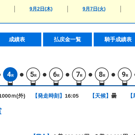
9月2日(木)
9月7日(火)
成績表
払戻金一覧
騎手成績表
4
5
6
7
8
9
R
R
R
R
R
R
1000ｍ(外)
【発走時刻】
16:05
【天候】
曇
【
賞