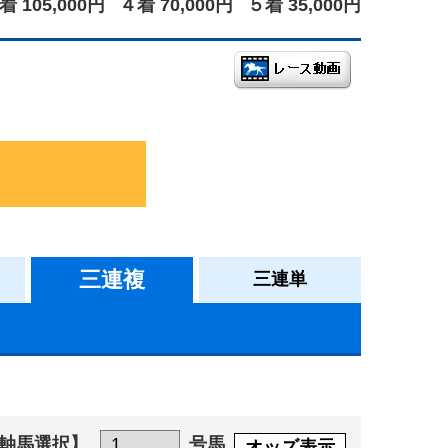
着 105,000円
４着 70,000円
５着 35,000円
三連複
三連単
軸馬選択】
号馬
オッズ表示