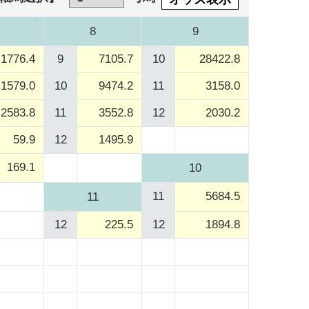
8
9
1776.4
9
7105.7
10
28422.8
1579.0
10
9474.2
11
3158.0
2583.8
11
3552.8
12
2030.2
59.9
12
1495.9
169.1
10
11
5684.5
11
12
225.5
12
1894.8