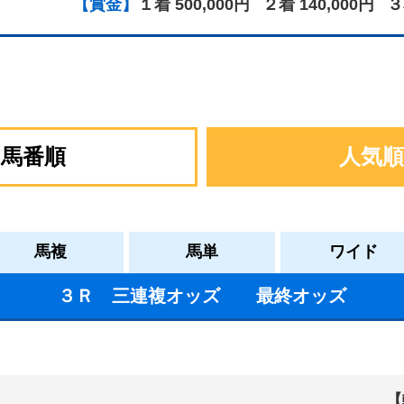
【賞金】
１着 500,000円
２着 140,000円
３
馬番順
人気順
馬複
馬単
ワイド
３Ｒ 三連複オッズ 最終オッズ
【