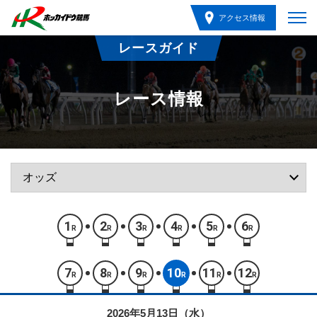
アクセス情報
レースガイド
レース情報
1
2
3
4
5
6
R
R
R
R
R
R
7
8
9
10
11
12
R
R
R
R
R
R
2026年5月13日（水）