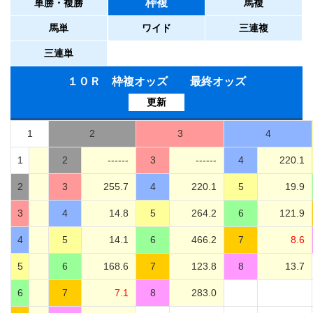
枠複
単勝・複勝
馬複
馬単
ワイド
三連複
三連単
１０Ｒ 枠複オッズ 最終オッズ
更新
1
2
3
4
1
2
------
3
------
4
220.1
2
3
255.7
4
220.1
5
19.9
3
4
14.8
5
264.2
6
121.9
4
5
14.1
6
466.2
7
8.6
5
6
168.6
7
123.8
8
13.7
6
7
7.1
8
283.0