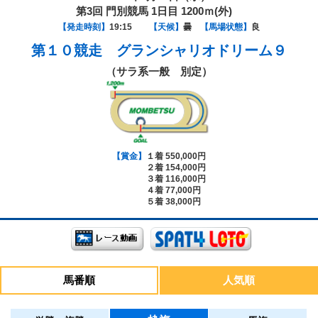
第3回 門別競馬 1日目 1200ｍ(外)
【発走時刻】
19:15
【天候】
曇
【馬場状態】
良
第１０競走
グランシャリオドリーム９
（サラ系一般 別定）
【賞金】
１着 550,000円
２着 154,000円
３着 116,000円
４着 77,000円
５着 38,000円
馬番順
人気順