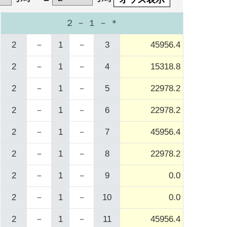
２ － １ － ＊
2
－
1
－
3
45956.4
2
－
1
－
4
15318.8
2
－
1
－
5
22978.2
2
－
1
－
6
22978.2
2
－
1
－
7
45956.4
2
－
1
－
8
22978.2
2
－
1
－
9
0.0
2
－
1
－
10
0.0
2
－
1
－
11
45956.4