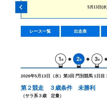
5月13日(水
レース一覧
出走表
1
2
3
R
R
R
2026年5月13日（水）
第3回 門別競馬 1日目 
第２競走
３歳条件 未勝利
（サラ系３歳 定量）