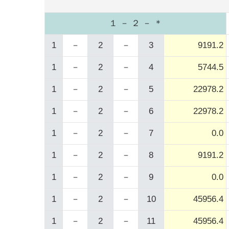
１ － ２ － ＊
1
－
2
－
3
9191.2
1
－
2
－
4
5744.5
1
－
2
－
5
22978.2
1
－
2
－
6
22978.2
1
－
2
－
7
0.0
1
－
2
－
8
9191.2
1
－
2
－
9
0.0
1
－
2
－
10
45956.4
1
－
2
－
11
45956.4