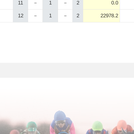
11
－
1
－
2
0.0
12
－
1
－
2
22978.2