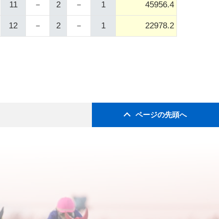
11
－
2
－
1
45956.4
12
－
2
－
1
22978.2
ページの先頭へ