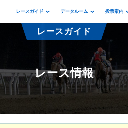
レースガイド
データルーム
投票案内
データルーム
レース情報
映像コンテンツ
門別競馬場情報
過去開催
投
レースガイド
騎手・調教師紹介
レース一覧
重賞競走VTR
門別競馬場グルメ
番組・級
騎手・調教師成績
出走表
重賞競走参考VTR
とねっこジン
開催日程
能力検査成績
成績表
レースダイジェスト
いずみ食堂
開催
レース情報
坂路調教映像
払戻金一覧
新馬ダイジェスト
ルンビニフー
重賞
遠征馬情報
騎手成績表
勝馬屋
スタ
馬主服紹介
馬番成績表
発売情報
番組編成要領
オッズ
道内の
道外