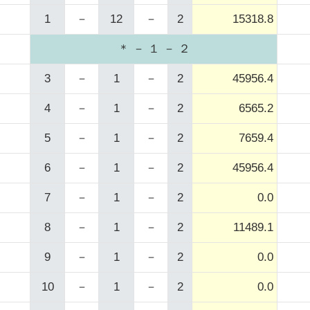
1
－
12
－
2
15318.8
＊ － １ － ２
3
－
1
－
2
45956.4
4
－
1
－
2
6565.2
5
－
1
－
2
7659.4
6
－
1
－
2
45956.4
7
－
1
－
2
0.0
8
－
1
－
2
11489.1
9
－
1
－
2
0.0
10
－
1
－
2
0.0