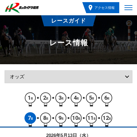
アクセス情報
レースガイド
レース情報
1
2
3
4
5
6
R
R
R
R
R
R
7
8
9
10
11
12
R
R
R
R
R
R
2026年5月13日（水）