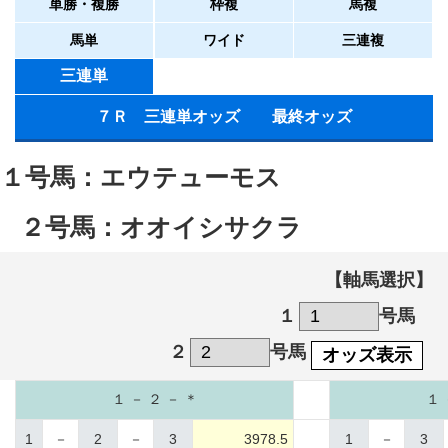
単勝・複勝
枠複
馬複
馬単
ワイド
三連複
三連単
７Ｒ 三連単オッズ 最終オッズ
１号馬：エウテューモス
２号馬：オオイシサクラ
【軸馬選択】
１
号馬
２
号馬
オッズ表示
１ － ２ － ＊
１ 
1
－
2
－
3
3978.5
1
－
3