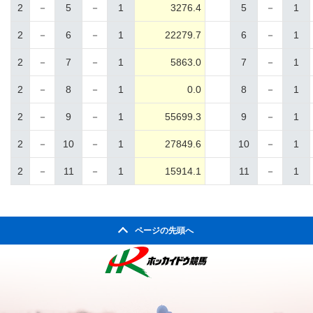
2
－
5
－
1
3276.4
5
－
1
2
－
6
－
1
22279.7
6
－
1
2
－
7
－
1
5863.0
7
－
1
2
－
8
－
1
0.0
8
－
1
2
－
9
－
1
55699.3
9
－
1
2
－
10
－
1
27849.6
10
－
1
2
－
11
－
1
15914.1
11
－
1
ページの先頭へ