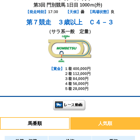
第3回 門別競馬 1日目 1000ｍ(外)
【発走時刻】
17:30
【天候】
曇
【馬場状態】
良
第７競走
３歳以上 Ｃ４－３
（サラ系一般 定量）
【賞金】
１着 400,000円
２着 112,000円
３着 84,000円
４着 56,000円
５着 28,000円
馬番順
人気順