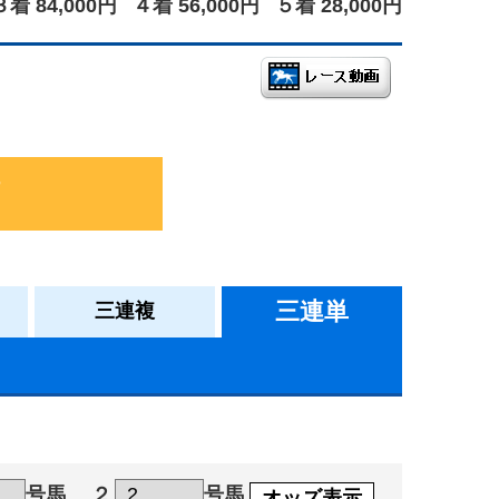
３着 84,000円
４着 56,000円
５着 28,000円
三連単
三連複
号馬
２
号馬
オッズ表示