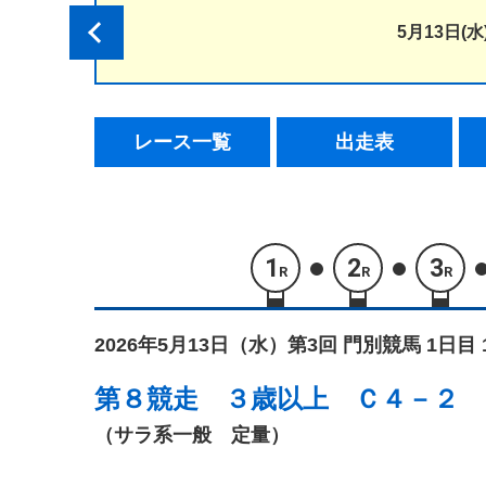
5月13日(水
レース一覧
出走表
1
2
3
R
R
R
2026年5月13日（水）
第3回 門別競馬 1日目 
第８競走
３歳以上 Ｃ４－２
（サラ系一般 定量）