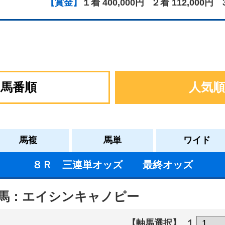
【賞金】
１着 400,000円
２着 112,000円
馬番順
人気順
馬複
馬単
ワイド
８Ｒ 三連単オッズ 最終オッズ
馬：エイシンキャノピー
【軸馬選択】
１