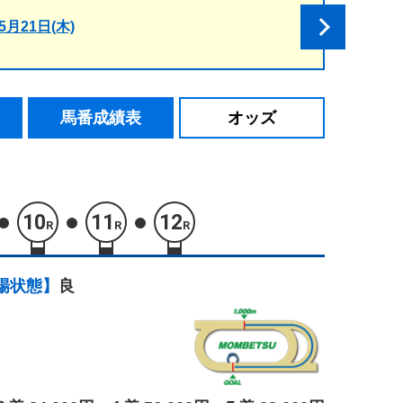
5月21日(木)
馬番成績表
オッズ
10
11
12
R
R
R
場状態】
良