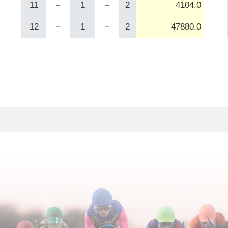
11
－
1
－
2
4104.0
12
－
1
－
2
47880.0