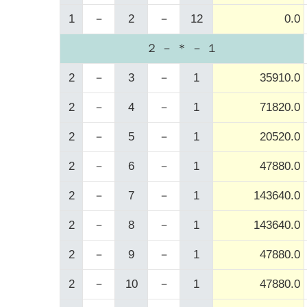
1
－
2
－
12
0.0
２ － ＊ － １
2
－
3
－
1
35910.0
2
－
4
－
1
71820.0
2
－
5
－
1
20520.0
2
－
6
－
1
47880.0
2
－
7
－
1
143640.0
2
－
8
－
1
143640.0
2
－
9
－
1
47880.0
2
－
10
－
1
47880.0