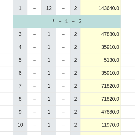
1
－
12
－
2
143640.0
＊ － １ － ２
3
－
1
－
2
47880.0
4
－
1
－
2
35910.0
5
－
1
－
2
5130.0
6
－
1
－
2
35910.0
7
－
1
－
2
71820.0
8
－
1
－
2
71820.0
9
－
1
－
2
47880.0
10
－
1
－
2
11970.0