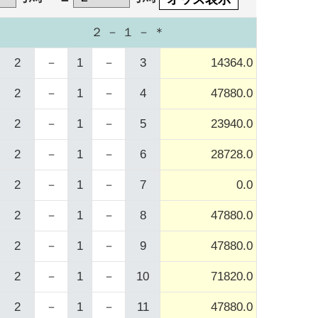
２ － １ － ＊
2
－
1
－
3
14364.0
2
－
1
－
4
47880.0
2
－
1
－
5
23940.0
2
－
1
－
6
28728.0
2
－
1
－
7
0.0
2
－
1
－
8
47880.0
2
－
1
－
9
47880.0
2
－
1
－
10
71820.0
2
－
1
－
11
47880.0