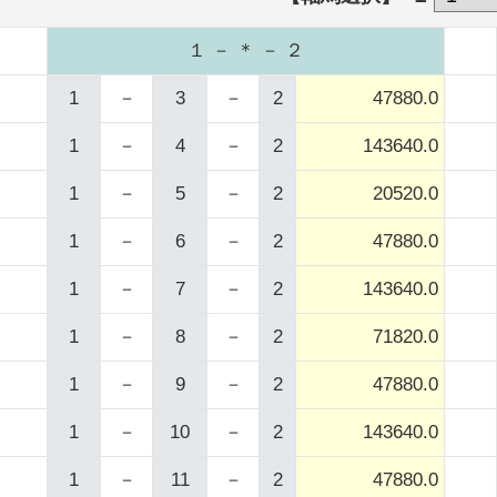
１ － ＊ － ２
1
－
3
－
2
47880.0
1
－
4
－
2
143640.0
1
－
5
－
2
20520.0
1
－
6
－
2
47880.0
1
－
7
－
2
143640.0
1
－
8
－
2
71820.0
1
－
9
－
2
47880.0
1
－
10
－
2
143640.0
1
－
11
－
2
47880.0