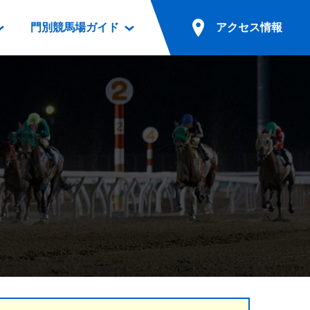
門別競馬場ガイド
アクセス情報
情報
票案内
ファンルーム
アクセス情報
電話・インターネット投票
競馬用語集
お車でのご来場
別表ダウンロード
場外発売所
無料送迎バスでのご来場
ギスカン
実況・テレホンサービス
公共の交通機関でのご来場
カレンダー
発売・払戻
ドカフェ
競走体系図
リオンシリーズ競走
発売情報(PDF)
の発売情報