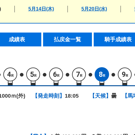
)
5月14日(木)
5月20日(水)
成績表
払戻金一覧
騎手成績表
4
5
6
7
8
9
R
R
R
R
R
R
1000ｍ(外)
【発走時刻】
18:05
【天候】
曇
【馬