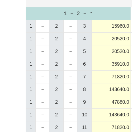
１ － ２ － ＊
1
－
2
－
3
15960.0
1
－
2
－
4
20520.0
1
－
2
－
5
20520.0
1
－
2
－
6
35910.0
1
－
2
－
7
71820.0
1
－
2
－
8
143640.0
1
－
2
－
9
47880.0
1
－
2
－
10
143640.0
1
－
2
－
11
71820.0