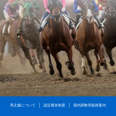
馬主服について
認定厩舎制度
屋内調教用坂路案内