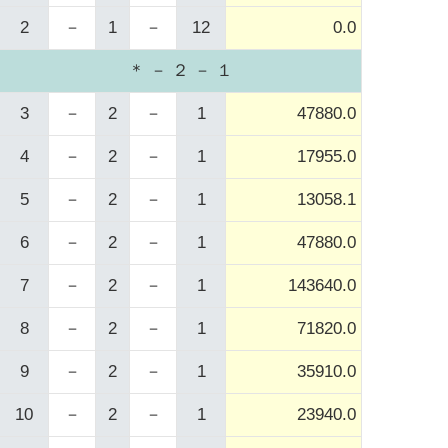
2
－
1
－
12
0.0
＊ － ２ － １
3
－
2
－
1
47880.0
4
－
2
－
1
17955.0
5
－
2
－
1
13058.1
6
－
2
－
1
47880.0
7
－
2
－
1
143640.0
8
－
2
－
1
71820.0
9
－
2
－
1
35910.0
10
－
2
－
1
23940.0