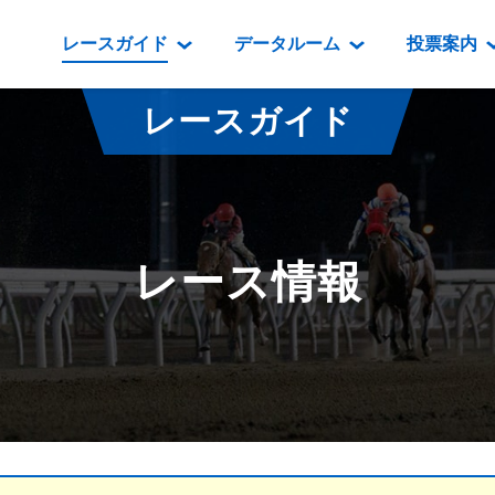
レースガイド
データルーム
投票案内
データルーム
レース情報
映像コンテンツ
門別競馬場情報
過去開催
投
レースガイド
騎手・調教師紹介
レース一覧
重賞競走VTR
門別競馬場グルメ
番組・級
騎手・調教師成績
出走表
重賞競走参考VTR
とねっこジン
開催日程
能力検査成績
成績表
レースダイジェスト
いずみ食堂
開催
レース情報
坂路調教映像
払戻金一覧
新馬ダイジェスト
ルンビニフー
重賞
遠征馬情報
騎手成績表
勝馬屋
スタ
馬主服紹介
馬番成績表
発売情報
番組編成要領
オッズ
道内の
道外