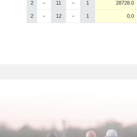
2
－
11
－
1
28728.0
2
－
12
－
1
0.0