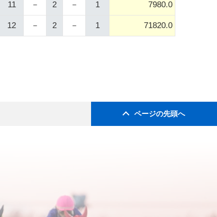
11
－
2
－
1
7980.0
12
－
2
－
1
71820.0
ページの先頭へ