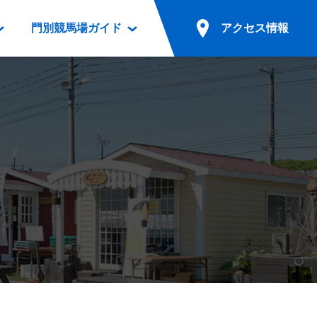
門別競馬場ガイド
アクセス情報
情報
票案内
ファンルーム
アクセス情報
電話・インターネット投票
競馬用語集
お車でのご来場
別表ダウンロード
場外発売所
無料送迎バスでのご来場
ギスカン
実況・テレホンサービス
公共の交通機関でのご来場
カレンダー
発売・払戻
ドカフェ
競走体系図
リオンシリーズ競走
発売情報(PDF)
の発売情報