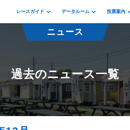
レースガイド
データルーム
投票案内
データルーム
レース情報
映像コンテンツ
門別競馬場情報
過去開催
投
ニュース
騎手・調教師紹介
レース一覧
重賞競走VTR
門別競馬場グルメ
番組・級
騎手・調教師成績
出走表
重賞競走参考VTR
とねっこジン
開催日程
能力検査成績
成績表
レースダイジェスト
いずみ食堂
開催
過去のニュース一覧
坂路調教映像
払戻金一覧
新馬ダイジェスト
ルンビニフー
重賞
遠征馬情報
騎手成績表
勝馬屋
スタ
馬主服紹介
馬番成績表
発売情報
番組編成要領
オッズ
道内の
道外