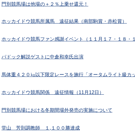
門別競馬場は他場の＋２％上乗せ還元！
ホッカイドウ競馬所属馬 遠征結果（南部駒賞・赤松賞）
ホッカイドウ競馬ファン感謝イベント（１１月１７・１８・
パドック解説ゲストに中倉和幸氏出演
馬体重４２０㎏以下限定レースを施行「オータムライト級カ
ホッカイドウ競馬関係 遠征情報（11月12日）
門別競馬場における冬期間場外発売の実施について
堂山 芳則調教師 １,１００勝達成