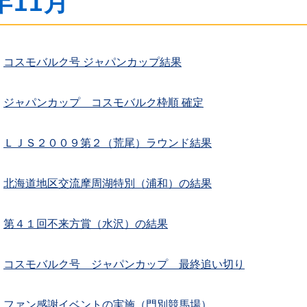
年11月
コスモバルク号 ジャパンカップ結果
ジャパンカップ コスモバルク枠順 確定
ＬＪＳ２００９第２（荒尾）ラウンド結果
北海道地区交流摩周湖特別（浦和）の結果
第４１回不来方賞（水沢）の結果
コスモバルク号 ジャパンカップ 最終追い切り
ファン感謝イベントの実施（門別競馬場）