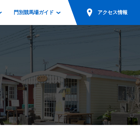
門別競馬場ガイド
アクセス情報
情報
票案内
ファンルーム
アクセス情報
電話・インターネット投票
競馬用語集
お車でのご来場
別表ダウンロード
場外発売所
無料送迎バスでのご来場
ギスカン
実況・テレホンサービス
公共の交通機関でのご来場
カレンダー
発売・払戻
ドカフェ
競走体系図
リオンシリーズ競走
発売情報(PDF)
の発売情報