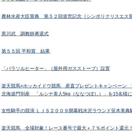
農林水産大臣賞典 第５２回道営記念［シンボリクリスエス
黒川武 調教師勇退式
第５５回 平和賞 結果
「パラソルヒーター」（屋外用ガスストーブ）設置
楽天競馬×ホッカイドウ競馬 産直プレゼントキャンペーン 
北海道門別産 「ルシナ美人5kg（ななつぼし）」を15名様
女性騎手の競演 ＬＪＳ２００９開幕戦水沢ラウンド笹木美典
楽天競馬 全場対象！レース番号で最大＋７％ポイント還元