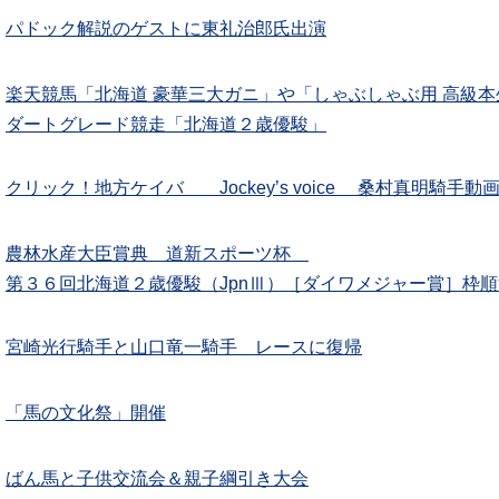
パドック解説のゲストに東礼治郎氏出演
楽天競馬「北海道 豪華三大ガニ」や「しゃぶしゃぶ用 高級
ダートグレード競走「北海道２歳優駿」
クリック！地方ケイバ Jockey’s voice 桑村真明騎手
農林水産大臣賞典 道新スポーツ杯
第３６回北海道２歳優駿（JpnⅢ）［ダイワメジャー賞］枠
宮崎光行騎手と山口竜一騎手 レースに復帰
「馬の文化祭」開催
ばん馬と子供交流会＆親子綱引き大会