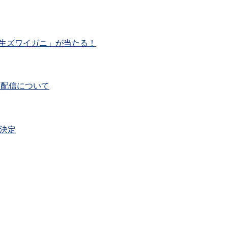
本生ズワイガニ」が当たる！
動画配信について
順決定