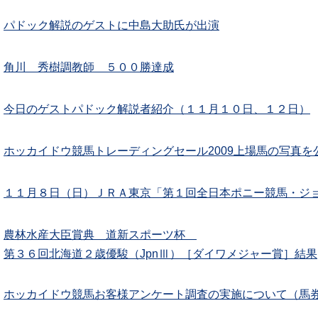
パドック解説のゲストに中島大助氏が出演
角川 秀樹調教師 ５００勝達成
今日のゲストパドック解説者紹介（１１月１０日、１２日）
ホッカイドウ競馬トレーディングセール2009上場馬の写真を
１１月８日（日）ＪＲＡ東京「第１回全日本ポニー競馬・ジ
農林水産大臣賞典 道新スポーツ杯
第３６回北海道２歳優駿（JpnⅢ）［ダイワメジャー賞］結果
ホッカイドウ競馬お客様アンケート調査の実施について（馬