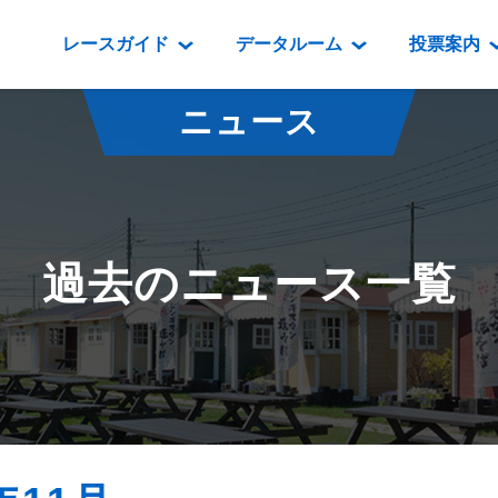
レースガイド
データルーム
投票案内
データルーム
レース情報
映像コンテンツ
門別競馬場情報
過去開催
投
ニュース
騎手・調教師紹介
レース一覧
重賞競走VTR
門別競馬場グルメ
番組・級
騎手・調教師成績
出走表
重賞競走参考VTR
とねっこジン
開催日程
能力検査成績
成績表
レースダイジェスト
いずみ食堂
開催
過去のニュース一覧
坂路調教映像
払戻金一覧
新馬ダイジェスト
ルンビニフー
重賞
遠征馬情報
騎手成績表
勝馬屋
スタ
馬主服紹介
馬番成績表
発売情報
番組編成要領
オッズ
道内の
道外