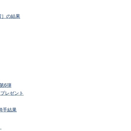
賞］の結果
第6弾
にプレゼント
騎手結果
！