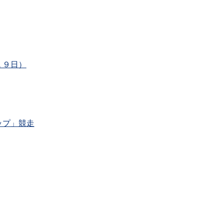
１９日）
ップ」競走