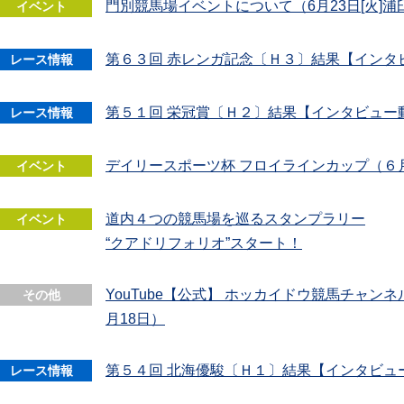
門別競馬場イベントについて（6月23日[火]
イベント
第６３回 赤レンガ記念〔Ｈ３〕結果【インタ
レース情報
第５１回 栄冠賞〔Ｈ２〕結果【インタビュー
レース情報
デイリースポーツ杯 フロイラインカップ（６
イベント
道内４つの競馬場を巡るスタンプラリー
イベント
“クアドリフォリオ”スタート！
YouTube【公式】 ホッカイドウ競馬チャンネ
その他
月18日）
第５４回 北海優駿〔Ｈ１〕結果【インタビュ
レース情報