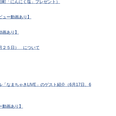
浦臼町「にんにく塩」プレゼント）
ビュー動画あり】
動画あり】
月２５日） について
ル「なまちゃきLIVE」のゲスト紹介（6月17日、6
ー動画あり】