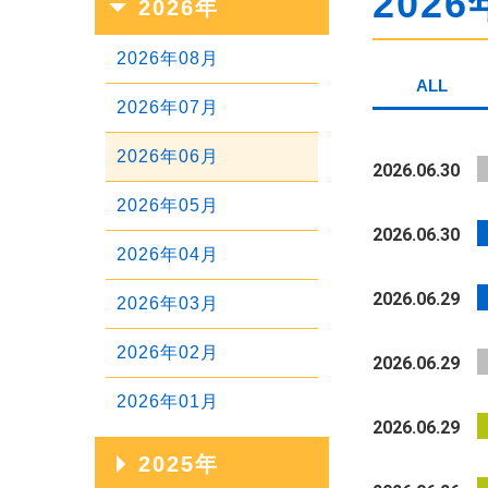
2026
2026年
2026年08月
ALL
2026年07月
2026年06月
2026.06.30
2026年05月
2026.06.30
2026年04月
2026.06.29
2026年03月
2026年02月
2026.06.29
2026年01月
2026.06.29
2025年