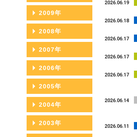
2026.06.19
2017年03月
2014年07月
2011年11月
2016年04月
2013年08月
2010年12月
2009年
2018年01月
2015年05月
2012年09月
2017年02月
2014年06月
2011年10月
2026.06.18
2016年03月
2013年07月
2010年11月
2015年04月
2012年08月
2009年12月
2008年
2017年01月
2014年05月
2011年09月
2016年02月
2013年06月
2010年10月
2026.06.17
2015年03月
2012年07月
2009年11月
2014年04月
2011年08月
2008年12月
2007年
2016年01月
2013年05月
2010年09月
2015年02月
2012年06月
2009年10月
2026.06.17
2014年03月
2011年07月
2008年11月
2013年04月
2010年08月
2007年12月
2006年
2015年01月
2012年05月
2009年09月
2014年02月
2011年06月
2008年10月
2026.06.17
2013年03月
2010年07月
2007年11月
2012年04月
2009年08月
2006年12月
2005年
2014年01月
2011年05月
2008年09月
2013年02月
2010年06月
2007年10月
2012年03月
2009年07月
2006年11月
2026.06.14
2011年04月
2008年08月
2005年12月
2004年
2013年01月
2010年05月
2007年09月
2012年02月
2009年06月
2006年10月
2011年03月
2008年07月
2005年11月
2010年04月
2007年08月
2004年12月
2003年
2012年01月
2009年05月
2006年09月
2026.06.11
2011年02月
2008年06月
2005年10月
2010年03月
2007年07月
2004年11月