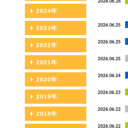
2026.06.26
2025年12月
2024年
2025年11月
2024年12月
2026.06.25
2023年
2025年10月
2024年11月
2023年12月
2026.06.25
2022年
2025年09月
2024年10月
2023年11月
2025年08月
2022年12月
2026.06.25
2021年
2024年09月
2023年10月
2025年07月
2022年11月
2026.06.24
2024年08月
2021年12月
2020年
2023年09月
2025年06月
2022年10月
2024年07月
2021年11月
2026.06.23
2023年08月
2020年12月
2019年
2025年05月
2022年09月
2024年06月
2021年10月
2023年07月
2020年11月
2026.06.22
2025年04月
2022年08月
2019年12月
2018年
2024年05月
2021年09月
2023年06月
2020年10月
2025年03月
2022年07月
2019年11月
2026.06.22
2024年04月
2021年08月
2018年12月