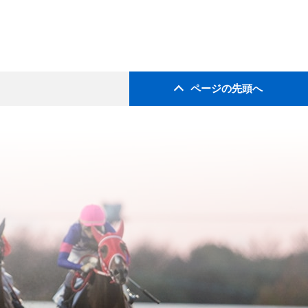
ページの先頭へ