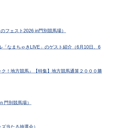
ものフェスト2026 in門別競馬場）
ル「なまちゃきLIVE」のゲスト紹介（6月10日、6
ック！地方競馬』【特集】地方競馬通算２０００勝
n 門別競馬場）
ッズ当たる抽選会）