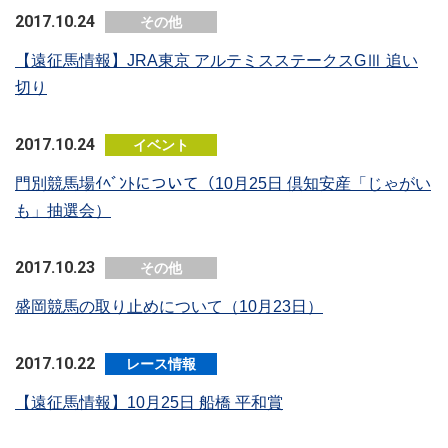
2017.10.24
その他
【遠征馬情報】JRA東京 アルテミスステークスGⅢ 追い
切り
2017.10.24
イベント
門別競馬場ｲﾍﾞﾝﾄについて（10月25日 倶知安産「じゃがい
も」抽選会）
2017.10.23
その他
盛岡競馬の取り止めについて（10月23日）
2017.10.22
レース情報
【遠征馬情報】10月25日 船橋 平和賞