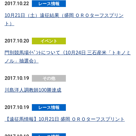
2017.10.22
レース情報
10月21日（土）遠征結果（盛岡 ＯＲＯターフスプリン
ト）
2017.10.20
イベント
門別競馬場ｲﾍﾞﾝﾄについて（10月24日 三石産米「トキノミ
ノル」抽選会）
2017.10.19
その他
川島洋人調教師100勝達成
2017.10.19
レース情報
【遠征馬情報】10月21日 盛岡 ＯＲＯターフスプリント