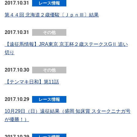
2017.10.31
レース情報
第４４回 北海道２歳優駿〔ＪｐｎⅢ〕結果
2017.10.31
その他
【遠征馬情報】JRA東京 京王杯２歳ステークスGⅡ 追い
切り
2017.10.30
その他
【テンマキ日和】第11話
2017.10.29
レース情報
10月29日（日）遠征結果（盛岡 知床賞 スタークニナガ号
が優勝！）
2017.10.29