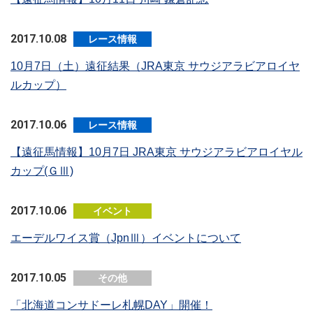
2017.10.08
レース情報
10月7日（土）遠征結果（JRA東京 サウジアラビアロイヤ
ルカップ）
2017.10.06
レース情報
【遠征馬情報】10月7日 JRA東京 サウジアラビアロイヤル
カップ(ＧⅢ)
2017.10.06
イベント
エーデルワイス賞（JpnⅢ）イベントについて
2017.10.05
その他
「北海道コンサドーレ札幌DAY」開催！