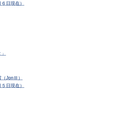
月６日現在）
Ｒ」
（JpnⅢ）
月５日現在）