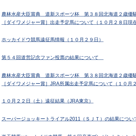
農林水産大臣賞典 道新スポーツ杯 第３８回北海道２歳優駿
［ダイワメジャー賞］出走予定馬について（１０月２８日現
ホッカイドウ競馬遠征馬情報（１０月２９日）
第５４回道営記念ファン投票の結果について
農林水産大臣賞典 道新スポーツ杯 第３８回北海道２歳優駿
［ダイワメジャー賞］JRA所属出走予定馬について（１０月
１０月２２日（土）遠征結果（JRA東京）
スーパージョッキートライアル2011（ＳＪＴ）の結果につい