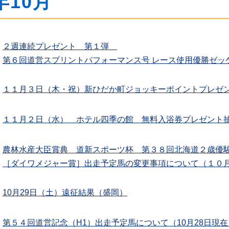
年10月
２週連続プレゼント 第１弾
第６回道営スプリントパフォーマンス号 レース使用優勝ゼッ
１１月３日（木・祝）新ひだか町ジョッキーポイントプレゼ
１１月２日（水） ホテル四季の館 無料入浴券プレゼント
農林水産大臣賞典 道新スポーツ杯 第３８回北海道２歳優駿
［ダイワメジャー賞］出走予定馬の変更事項について（１０
10月29日（土）遠征結果（盛岡）
第５４回道営記念（H1）出走予定馬について（10月28日現在