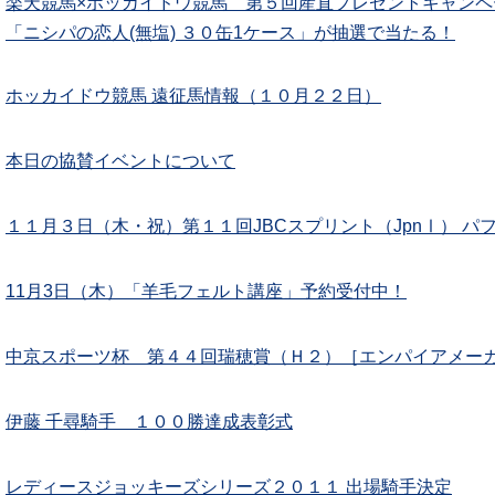
楽天競馬×ホッカイドウ競馬 第５回産直プレゼントキャンペ
「ニシパの恋人(無塩) ３０缶1ケース」が抽選で当たる！
ホッカイドウ競馬 遠征馬情報（１０月２２日）
本日の協賛イベントについて
１１月３日（木・祝）第１１回JBCスプリント（JpnⅠ） パ
11月3日（木）「羊毛フェルト講座」予約受付中！
中京スポーツ杯 第４４回瑞穂賞（Ｈ２）［エンパイアメー
伊藤 千尋騎手 １００勝達成表彰式
レディースジョッキーズシリーズ２０１１ 出場騎手決定