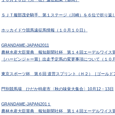
ＳＪＴ服部茂史騎手、第１ステージ（川崎）を６位で折り返
ホッカイドウ競馬遠征馬情報（１０月１０日）
GRANDAME-JAPAN2011
農林水産大臣賞典 報知新聞社杯 第１４回エーデルワイス賞
［ハービンジャー賞］出走予定馬の変更事項について（１０
東京スポーツ杯 第６回 道営スプリント（Ｈ２）［ゴールド
門別競馬場 ひだか特産市〈秋の味覚大集合〉10月12・13日
GRANDAME-JAPAN201１
農林水産大臣賞典 報知新聞社杯 第１４回エーデルワイス賞