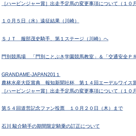
［ハービンジャー賞］出走予定馬の変更事項について（１０
１０月５日（水）遠征結果（川崎）
ＳＪＴ 服部茂史騎手、第１ステージ（川崎）へ
門別競馬場 「門別ことぶき学園競馬教室」＆「交通安全Ｐ
GRANDAME-JAPAN201１
農林水産大臣賞典 報知新聞社杯 第１４回エーデルワイス賞
［ハービンジャー賞］出走予定馬の変更事項について（１０
第５４回道営記念ファン投票 １０月２０日（木）まで
石川 駿介騎手の期間限定騎乗の訂正について