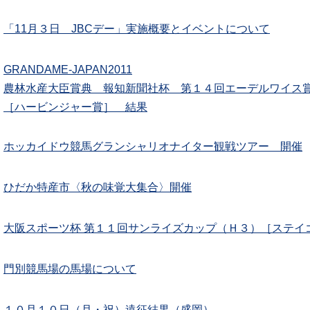
「11月３日 JBCデー」実施概要とイベントについて
GRANDAME-JAPAN2011
農林水産大臣賞典 報知新聞社杯 第１４回エーデルワイス賞
［ハービンジャー賞］ 結果
ホッカイドウ競馬グランシャリオナイター観戦ツアー 開催
ひだか特産市〈秋の味覚大集合〉開催
大阪スポーツ杯 第１１回サンライズカップ（Ｈ３）［ステイ
門別競馬場の馬場について
１０月１０日（月・祝）遠征結果（盛岡）