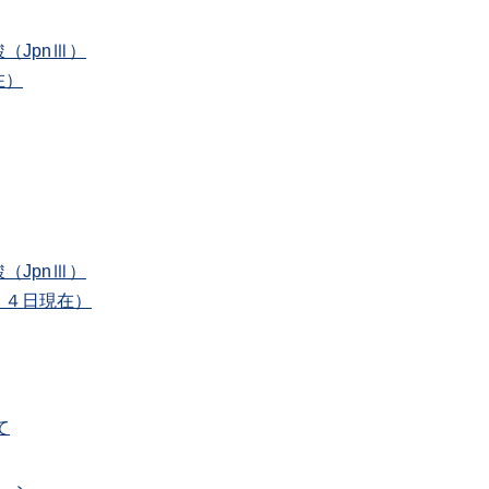
（JpnⅢ）
在）
（JpnⅢ）
２４日現在）
て