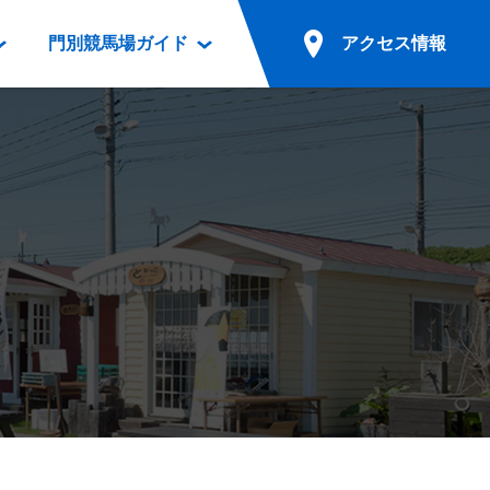
門別競馬場ガイド
アクセス情報
情報
票案内
ファンルーム
アクセス情報
電話・インターネット投票
競馬用語集
お車でのご来場
別表ダウンロード
場外発売所
無料送迎バスでのご来場
ギスカン
実況・テレホンサービス
公共の交通機関でのご来場
カレンダー
発売・払戻
ドカフェ
競走体系図
リオンシリーズ競走
発売情報(PDF)
の発売情報