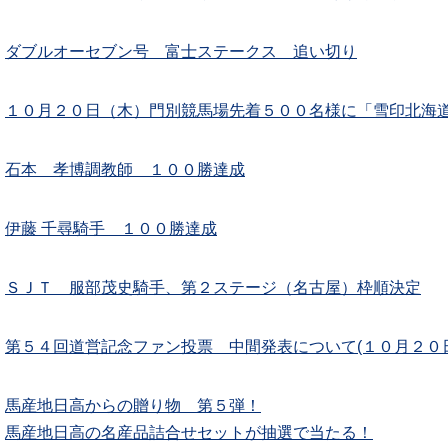
ダブルオーセブン号 富士ステークス 追い切り
１０月２０日（木）門別競馬場先着５００名様に「雪印北海道1
石本 孝博調教師 １００勝達成
伊藤 千尋騎手 １００勝達成
ＳＪＴ 服部茂史騎手、第２ステージ（名古屋）枠順決定
第５４回道営記念ファン投票 中間発表について(１０月２０
馬産地日高からの贈り物 第５弾！
馬産地日高の名産品詰合せセットが抽選で当たる！