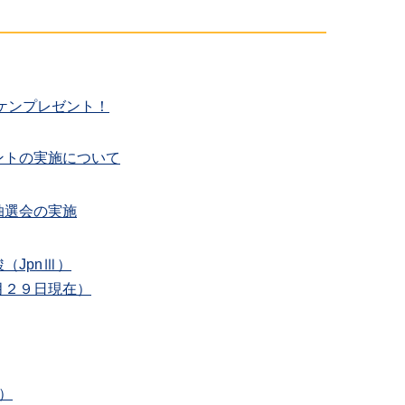
ケンプレゼント！
ントの実施について
抽選会の実施
（JpnⅢ）
月２９日現在）
）