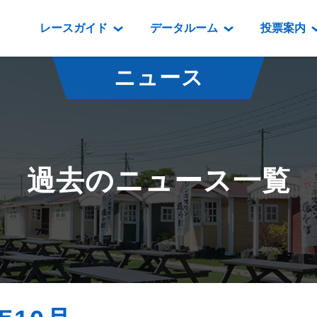
レースガイド
データルーム
投票案内
データルーム
レース情報
映像コンテンツ
門別競馬場情報
過去開催
投
ニュース
騎手・調教師紹介
レース一覧
重賞競走VTR
門別競馬場グルメ
番組・級
騎手・調教師成績
出走表
重賞競走参考VTR
とねっこジン
開催日程
能力検査成績
成績表
レースダイジェスト
いずみ食堂
開催
過去のニュース一覧
坂路調教映像
払戻金一覧
新馬ダイジェスト
ルンビニフー
重賞
遠征馬情報
騎手成績表
勝馬屋
スタ
馬主服紹介
馬番成績表
発売情報
番組編成要領
オッズ
道内の
道外