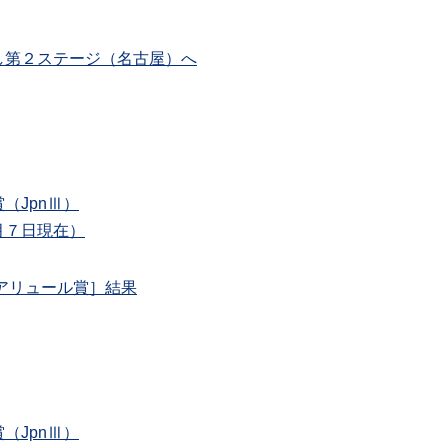
し第２ステージ（名古屋）へ
（JpnⅢ）
月７日現在）
アリュール賞］結果
（JpnⅢ）