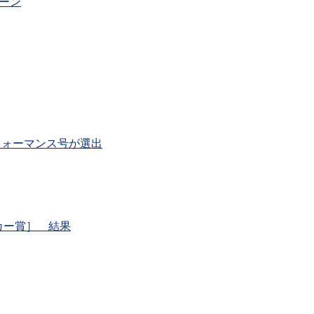
ーン
フォーマンス号が選出
カー賞］ 結果