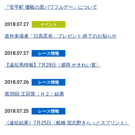
『安平町 優駿の里パワフルデー』について
2018.07.27
イベント
道外来場者「日高昆布」プレゼント 終了のお知らせ
2018.07.27
レース情報
【遠征馬情報】7月29日〔盛岡 せきれい賞〕
2018.07.26
レース情報
第39回 王冠賞〔Ｈ２〕結果
2018.07.25
レース情報
《遠征結果》7月25日〔船橋 習志野きらっとスプリント〕