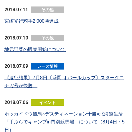
2018.07.11
その他
宮崎光行騎手2,000勝達成
2018.07.10
その他
地元野菜の販売開始について
2018.07.09
レース情報
《遠征結果》7月8日〔盛岡 オパールカップ〕スタークニ
ナガ号が快勝！
2018.07.06
イベント
ホッカイドウ競馬×デスティネーション十勝×北海道生活
「手ぶらでキャンプin門別競馬場」について（8月4日・5
日）