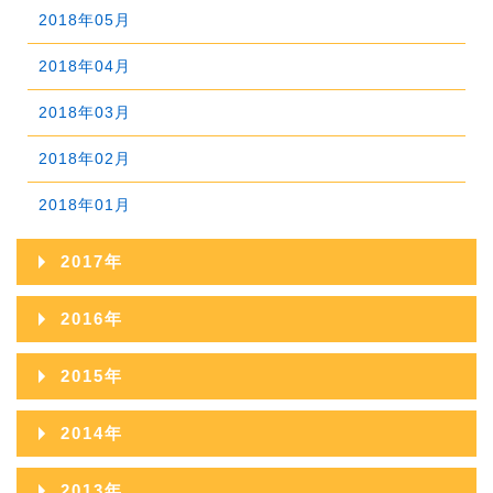
2019年04月
2018年05月
2021年01月
2020年02月
2019年03月
2018年04月
2020年01月
2019年02月
2018年03月
2019年01月
2018年02月
2018年01月
2017年
2017年12月
2016年
2017年11月
2016年12月
2015年
2017年10月
2016年11月
2015年12月
2014年
2017年09月
2016年10月
2015年11月
2014年12月
2013年
2017年08月