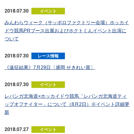
2018.07.30
イベント
みんわらウィーク（サッポロファクトリー会場）ホッカイ
ドウ競馬PRブース出展およびホクトくんイベント出演に
ついて
2018.07.30
レース情報
《遠征結果》7月29日〔盛岡 せきれい賞〕
2018.07.30
イベント
レバンガ北海道×ホッカイドウ競馬「レバンガ北海道ティ
ップオフナイター」について（8月2日）※イベント詳細更
新
2018.07.27
イベント