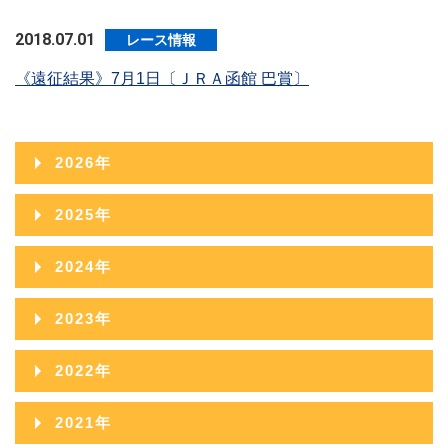
2018.07.01
レース情報
《遠征結果》7月1日〔ＪＲＡ函館 巴賞〕
2026年
2026年08月
2025年
2026年07月
2025年12月
2024年
2026年06月
2025年11月
2024年12月
2023年
2026年05月
2025年10月
2024年11月
2023年12月
2022年
2026年04月
2025年09月
2024年10月
2023年11月
2022年12月
2026年03月
2021年
2025年08月
2024年09月
2023年10月