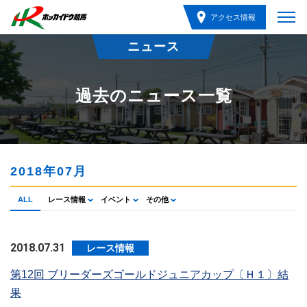
アクセス情報
ニュース
過去のニュース一覧
2018年07月
ALL
レース情報
イベント
その他
2018.07.31
レース情報
第12回 ブリーダーズゴールドジュニアカップ〔Ｈ１〕結
果