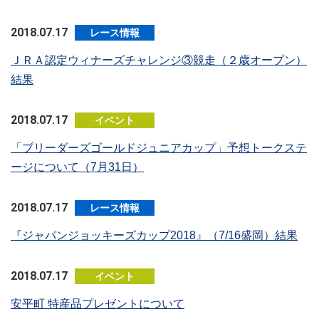
2018.07.17
レース情報
ＪＲＡ認定ウィナーズチャレンジ③競走（２歳オープン）
結果
2018.07.17
イベント
「ブリーダーズゴールドジュニアカップ」予想トークステ
ージについて（7月31日）
2018.07.17
レース情報
『ジャパンジョッキーズカップ2018』（7/16盛岡）結果
2018.07.17
イベント
安平町 特産品プレゼントについて