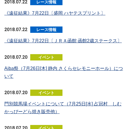
2018.07.22
レース情報
《遠征結果》7月22日〔盛岡 ハヤテスプリント〕
2018.07.22
レース情報
《遠征結果》7月22日〔ＪＲＡ函館 函館2歳ステークス〕
2018.07.20
イベント
Aiba祭（7月26日[木] 静内 さくらセレモニーホール）につ
いて
2018.07.20
イベント
門別競馬場イベントについて（7月25日[水] 占冠村 しむ
かっぴーどら焼き販売他）
2018.07.20
イベント