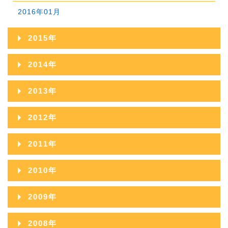
2016年01月
2015年
2015年12月
2014年
2015年11月
2014年12月
2013年
2015年10月
2014年11月
2013年12月
2012年
2015年09月
2014年10月
2013年11月
2012年12月
2011年
2015年08月
2014年09月
2013年10月
2012年11月
2011年12月
2015年07月
2010年
2014年08月
2013年09月
2012年10月
2011年11月
2015年06月
2010年12月
2014年07月
2009年
2013年08月
2012年09月
2011年10月
2015年05月
2010年11月
2014年06月
2009年12月
2013年07月
2008年
2012年08月