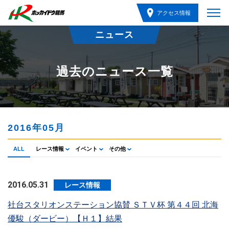
アクセス情報
ニュース
過去のニュース一覧
2016年05月
ALL
レース情報
イベント
その他
2016.05.31
レース情報
社台スタリオンステーション協賛 ＳＴＶ杯 第４４回 北海
優駿（ダービー）【Ｈ１】結果