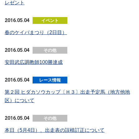
レゼント
2016.05.04
イベント
春のケイバまつり（2日目）
2016.05.04
その他
安田武広調教師100勝達成
2016.05.04
レース情報
第２回 ヒダカソウカップ〔Ｈ３〕出走予定馬（地方他地
区）について
2016.05.04
その他
本日（5月4日）、出走表の誤植訂正について