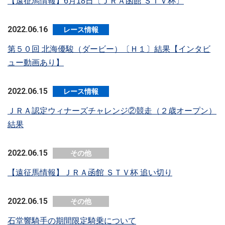
【遠征馬情報】6月18日〔ＪＲＡ函館 ＳＴＶ杯〕
2022.06.16
レース情報
第５０回 北海優駿（ダービー）〔Ｈ１〕結果【インタビ
ュー動画あり】
2022.06.15
レース情報
ＪＲＡ認定ウィナーズチャレンジ②競走（２歳オープン）
結果
2022.06.15
その他
【遠征馬情報】ＪＲＡ函館 ＳＴＶ杯 追い切り
2022.06.15
その他
石堂響騎手の期間限定騎乗について