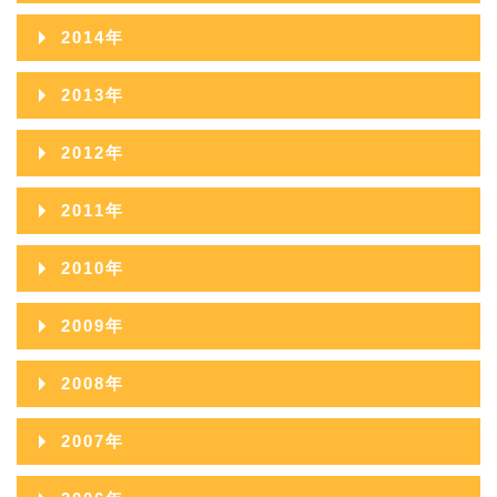
2017年10月
2016年11月
2015年12月
2014年
2018年08月
2017年09月
2016年10月
2015年11月
2014年12月
2018年07月
2013年
2017年08月
2016年09月
2015年10月
2014年11月
2018年06月
2013年12月
2017年07月
2012年
2016年08月
2015年09月
2014年10月
2018年05月
2013年11月
2017年06月
2012年12月
2016年07月
2011年
2015年08月
2014年09月
2018年04月
2013年10月
2017年05月
2012年11月
2016年06月
2011年12月
2015年07月
2010年
2014年08月
2018年03月
2013年09月
2017年04月
2012年10月
2016年05月
2011年11月
2015年06月
2010年12月
2014年07月
2018年02月
2009年
2013年08月
2017年03月
2012年09月
2016年04月
2011年10月
2015年05月
2010年11月
2014年06月
2018年01月
2009年12月
2013年07月
2017年02月
2008年
2012年08月
2016年03月
2011年09月
2015年04月
2010年10月
2014年05月
2009年11月
2013年06月
2017年01月
2008年12月
2012年07月
2016年02月
2007年
2011年08月
2015年03月
2010年09月
2014年04月
2009年10月
2013年05月
2008年11月
2012年06月
2016年01月
2007年12月
2011年07月
2015年02月