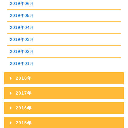
2020年05月
2019年06月
2023年01月
2022年02月
2021年03月
2020年04月
2019年05月
2022年01月
2021年02月
2020年03月
2019年04月
2021年01月
2020年02月
2019年03月
2020年01月
2019年02月
2019年01月
2018年
2018年12月
2017年
2018年11月
2017年12月
2016年
2018年10月
2017年11月
2016年12月
2015年
2018年09月