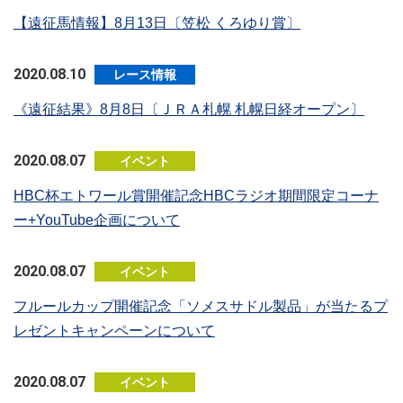
【遠征馬情報】8月13日〔笠松 くろゆり賞〕
2020.08.10
レース情報
《遠征結果》8月8日〔ＪＲＡ札幌 札幌日経オープン〕
2020.08.07
イベント
HBC杯エトワール賞開催記念HBCラジオ期間限定コーナ
ー+YouTube企画について
2020.08.07
イベント
フルールカップ開催記念「ソメスサドル製品」が当たるプ
レゼントキャンペーンについて
2020.08.07
イベント