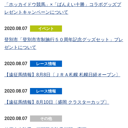
「ホッカイドウ競馬」×「ばんえい十勝」コラボグッズプ
レゼントキャンペーンについて
2020.08.07
イベント
登別市「登別市市制施行５０周年記念グッズセット」プレ
ゼントについて
2020.08.07
レース情報
【遠征馬情報】8月8日〔ＪＲＡ札幌 札幌日経オープン〕
2020.08.07
レース情報
【遠征馬情報】8月10日〔盛岡 クラスターカップ〕
2020.08.07
その他