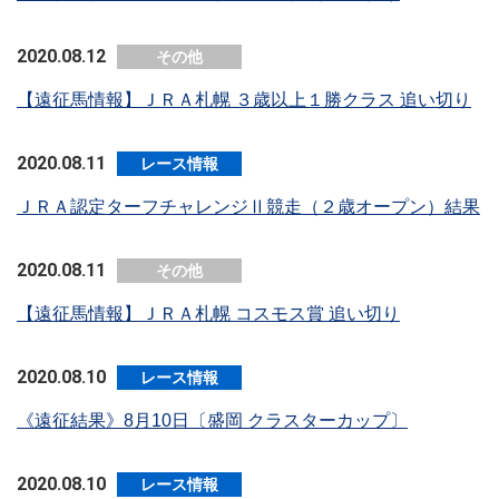
2020.08.12
その他
【遠征馬情報】ＪＲＡ札幌 ３歳以上１勝クラス 追い切り
2020.08.11
レース情報
ＪＲＡ認定ターフチャレンジⅡ競走（２歳オープン）結果
2020.08.11
その他
【遠征馬情報】ＪＲＡ札幌 コスモス賞 追い切り
2020.08.10
レース情報
《遠征結果》8月10日〔盛岡 クラスターカップ〕
2020.08.10
レース情報