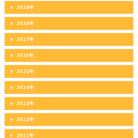
2019年
2019年12月
2018年
2019年11月
2018年12月
2017年
2019年10月
2018年11月
2017年12月
2016年
2019年09月
2018年10月
2017年11月
2016年12月
2015年
2019年08月
2018年09月
2017年10月
2016年11月
2015年12月
2019年07月
2014年
2018年08月
2017年09月
2016年10月
2015年11月
2019年06月
2014年12月
2018年07月
2013年
2017年08月
2016年09月
2015年10月
2019年05月
2014年11月
2018年06月
2013年12月
2017年07月
2012年
2016年08月
2015年09月
2019年04月
2014年10月
2018年05月
2013年11月
2017年06月
2012年12月
2016年07月
2011年
2015年08月
2019年03月