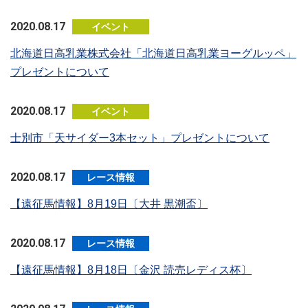
2020.08.17
イベント
北海道日高乳業株式会社「北海道日高乳業ヨーグルッペ」
プレゼントについて
2020.08.17
イベント
士別市「天サイダー3本セット」プレゼントについて
2020.08.17
レース情報
【遠征馬情報】8月19日〔大井 黒潮盃〕
2020.08.17
レース情報
【遠征馬情報】8月18日〔金沢 読売レディス杯〕