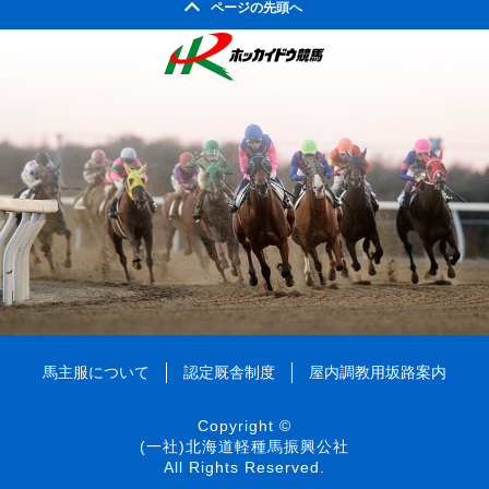
2008年04月
ページの先頭へ
2003年10月
2007年05月
2002年05月
2006年06月
2010年01月
2005年07月
2009年02月
2004年08月
2008年03月
2003年09月
2007年04月
2002年04月
2006年05月
2005年06月
2009年01月
2004年07月
2008年02月
2003年08月
2007年03月
2006年04月
2005年05月
2004年06月
2008年01月
2003年07月
2007年02月
2006年03月
2005年04月
2004年05月
2003年06月
2007年01月
2006年02月
2005年03月
2004年04月
2003年05月
2006年01月
2005年02月
2004年03月
2003年04月
2005年01月
2004年02月
2003年01月
2004年01月
馬主服について
認定厩舎制度
屋内調教用坂路案内
Copyright ©
(一社)北海道軽種馬振興公社
All Rights Reserved.