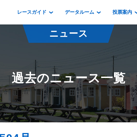
レースガイド
データルーム
投票案内
データルーム
レース情報
映像コンテンツ
門別競馬場情報
過去開催
投
ニュース
騎手・調教師紹介
レース一覧
重賞競走VTR
門別競馬場グルメ
番組・級
騎手・調教師成績
出走表
重賞競走参考VTR
とねっこジン
開催日程
能力検査成績
成績表
レースダイジェスト
いずみ食堂
開催
過去のニュース一覧
坂路調教映像
払戻金一覧
新馬ダイジェスト
ルンビニフー
重賞
遠征馬情報
騎手成績表
勝馬屋
スタ
馬主服紹介
馬番成績表
発売情報
番組編成要領
オッズ
道内の
道外