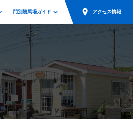
門別競馬場ガイド
アクセス情報
情報
票案内
ファンルーム
アクセス情報
電話・インターネット投票
競馬用語集
お車でのご来場
別表ダウンロード
場外発売所
無料送迎バスでのご来場
ギスカン
実況・テレホンサービス
公共の交通機関でのご来場
カレンダー
発売・払戻
ドカフェ
競走体系図
リオンシリーズ競走
発売情報(PDF)
の発売情報