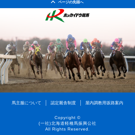
2008年04月
ページの先頭へ
2003年10月
2007年05月
2002年05月
2006年06月
2010年01月
2005年07月
2009年02月
2004年08月
2008年03月
2003年09月
2007年04月
2002年04月
2006年05月
2005年06月
2009年01月
2004年07月
2008年02月
2003年08月
2007年03月
2006年04月
2005年05月
2004年06月
2008年01月
2003年07月
2007年02月
2006年03月
2005年04月
2004年05月
2003年06月
2007年01月
2006年02月
2005年03月
2004年04月
2003年05月
2006年01月
2005年02月
2004年03月
2003年04月
2005年01月
2004年02月
2003年01月
2004年01月
馬主服について
認定厩舎制度
屋内調教用坂路案内
Copyright ©
(一社)北海道軽種馬振興公社
All Rights Reserved.